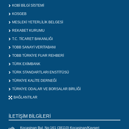
KOBİ BİLGİ SİSTEMİ
KOSGEB
MESLEKİ YETERLİLİK BELGESİ
REKABET KURUMU
T.C. TİCARET BAKANLIĞI
TOBB SANAYİ VERİTABANI
TOBB TÜRKİYE FUAR REHBERİ
TÜRK EXİMBANK
TÜRK STANDARTLARI ENSTİTÜSÜ
TÜRKİYE KALİTE DERNEĞİ
TÜRKİYE ODALAR VE BORSALAR BİRLİĞİ
BAĞLANTILAR
İLETİŞİM BİLGİLERİ
Kocasinan Bul. No:161 (38110) Kocasinan/Kayseri