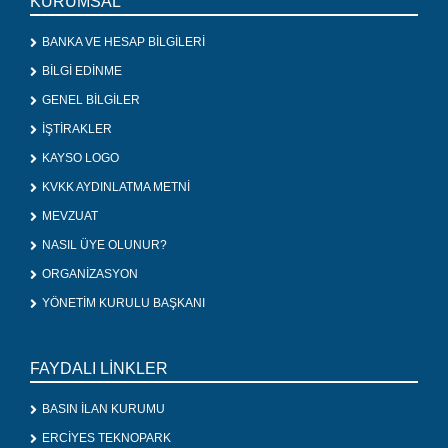
KURUMSAL
BANKA VE HESAP BİLGİLERİ
BİLGİ EDİNME
GENEL BİLGİLER
İŞTİRAKLER
KAYSO LOGO
KVKK AYDINLATMA METNİ
MEVZUAT
NASIL ÜYE OLUNUR?
ORGANİZASYON
YÖNETİM KURULU BAŞKANI
FAYDALI LİNKLER
BASIN İLAN KURUMU
ERCİYES TEKNOPARK