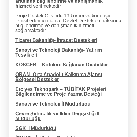
arasında bilgilendirme ve danışmanlık
hizmeti
verilmektedir.
Proje Destek Ofisinde 13 kurum ve kuruluşu
temsil eden uzmanlar Devlet Destekleri hakkında
bilgilendirme ve danışmanlık hizmeti
sağlamaktadır.
Ticaret Bakanlığı- İhracat Destekleri
Sanayi ve Teknoloji Bakanlığı- Yatırım
Teşvikleri
KOSGEB – Kobilere Sağlanan Destekler
ORAN- Orta Anadolu Kalkınma Ajansı
Bölgesel Destekler
Erciyes Teknopark – TÜBİTAK Projeleri
Bilgilendirme ve Proje Yazma Desteği
Sanayi ve Teknoloji İl Müdürlüğü
Çevre Şehircilik ve İklim Değişikliği İl
Müdürlüğü
SGK İl Müdürlüğü