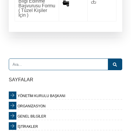
Bilgi Edinme
Başvurusu Formu
( Tüzel Kişiler
İçin )
SAYFALAR
YÖNETİM KURULU BAŞKANI
ORGANİZASYON
GENEL BİLGİLER
İŞTİRAKLER