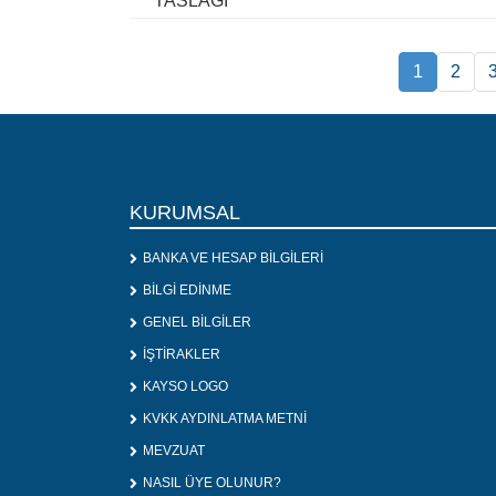
TASLAĞI
1
2
KURUMSAL
BANKA VE HESAP BİLGİLERİ
BİLGİ EDİNME
GENEL BİLGİLER
İŞTİRAKLER
KAYSO LOGO
KVKK AYDINLATMA METNİ
MEVZUAT
NASIL ÜYE OLUNUR?