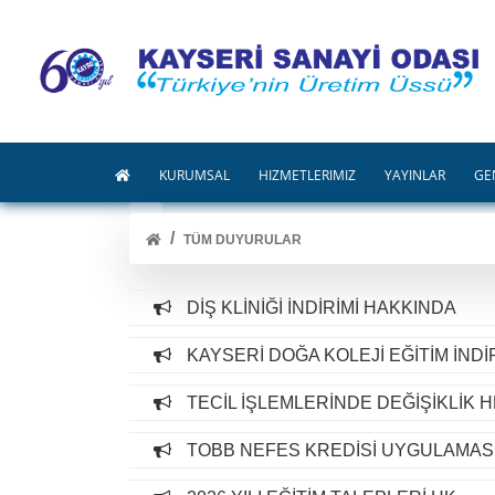
KURUMSAL
HİZMETLERİMİZ
YAYINLAR
GE
TÜM DUYURULAR
DİŞ KLİNİĞİ İNDİRİMİ HAKKINDA
KAYSERİ DOĞA KOLEJİ EĞİTİM İNDİ
TECİL İŞLEMLERİNDE DEĞİŞİKLİK H
TOBB NEFES KREDİSİ UYGULAMASI