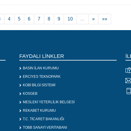
3
4
5
6
7
8
9
10
…
»
»»
FAYDALI LİNKLER
İL
BASIN İLAN KURUMU
ERCİYES TEKNOPARK
KOBİ BİLGİ SİSTEMİ
KOSGEB
MESLEKİ YETERLİLİK BELGESİ
REKABET KURUMU
T.C. TİCARET BAKANLIĞI
TOBB SANAYİ VERİTABANI