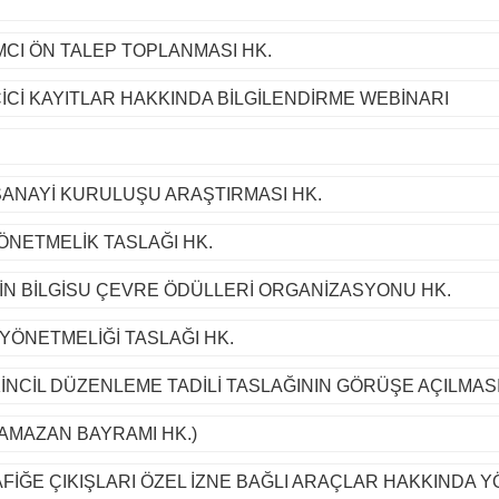
CI ÖN TALEP TOPLANMASI HK.
Cİ KAYITLAR HAKKINDA BİLGİLENDİRME WEBİNARI
 SANAYİ KURULUŞU ARAŞTIRMASI HK.
ÖNETMELİK TASLAĞI HK.
İN BİLGİSU ÇEVRE ÖDÜLLERİ ORGANİZASYONU HK.
 YÖNETMELİĞİ TASLAĞI HK.
İNCİL DÜZENLEME TADİLİ TASLAĞININ GÖRÜŞE AÇILMASI
AMAZAN BAYRAMI HK.)
AFİĞE ÇIKIŞLARI ÖZEL İZNE BAĞLI ARAÇLAR HAKKINDA 