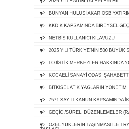
2026 YILI EĞİTİM TALEPLERİ HK.
BÜNYAN HULUSİ AKAR OSB YATIRIM
KKDİK KAPSAMINDA BİREYSEL GEÇİ
NETBİS KULLANICI KILAVUZU
2025 YILI TÜRKİYE'NİN 500 BÜYÜK
LOJİSTİK MERKEZLER HAKKINDA Y
KOCAELİ SANAYİ ODASI ŞAHABETT
BİTKİSEL ATIK YAĞLARIN YÖNETİMİ
7571 SAYILI KANUN KAPSAMINDA İK
GEÇİCİ/SÜRELİ DÜZENLEMELER (R
ÖZEL YÜKLERİN TAŞINMASI İLE TR