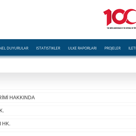
NEL DUYURULAR
İSTATİSTİKLER
ÜLKE RAPORLARI
PROJELER
İLET
RİMİ HAKKINDA
K.
 HK.