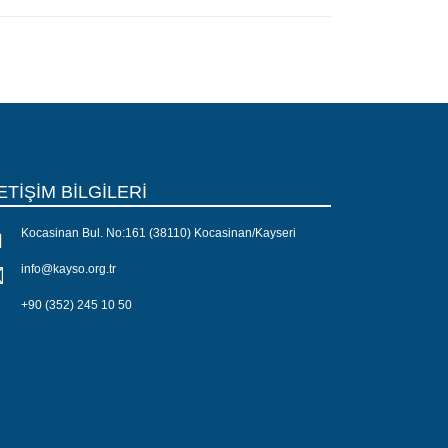
ETİŞİM BİLGİLERİ
Kocasinan Bul. No:161 (38110) Kocasinan/Kayseri
info@kayso.org.tr
+90 (352) 245 10 50