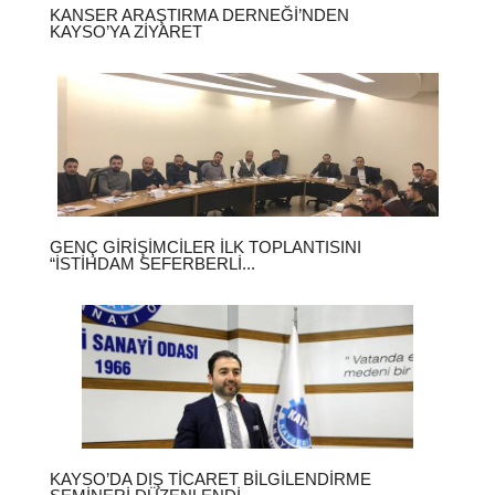
KANSER ARAŞTIRMA DERNEĞI’NDEN
KAYSO’YA ZIYARET
GENÇ GIRIŞIMCILER İLK TOPLANTISINI
“İSTIHDAM SEFERBERLI...
KAYSO’DA DIŞ TICARET BILGILENDIRME