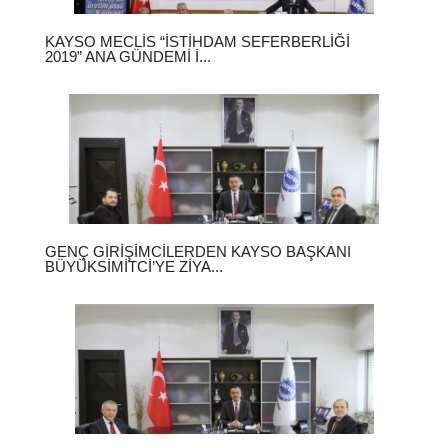
KAYSO MECLIS “İSTIHDAM SEFERBERLIĞI
2019” ANA GÜNDEMI İ...
GENÇ GIRIŞIMCILERDEN KAYSO BAŞKANI
BÜYÜKSIMITCI’YE ZIYA...