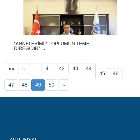
“ANNELERIMIZ TOPLUMUN TEMEL
DIREĞIDIR” ...
««
«
…
41
42
43
44
45
46
47
48
49
50
»
KURUMSAL