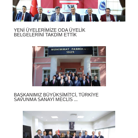
YENI ÜYELERIMIZE ODA ÜYELIK
BELGELERINI TAKDIM ETTIK
BAŞKANIMIZ BÜYÜKSIMITCI, TÜRKIYE
SAVUNMA SANAYI MECLIS ...