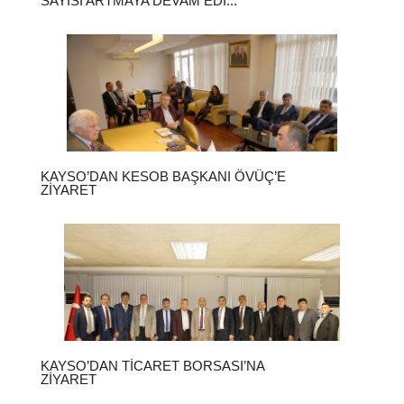
SAYISI ARTMAYA DEVAM EDI...
KAYSO’DAN KESOB BAŞKANI ÖVÜÇ’E
ZIYARET
KAYSO’DAN TICARET BORSASI’NA
ZIYARET