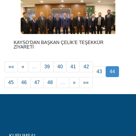
KAYSO’DAN BAŞKAN ÇELIK’E TEŞEKKÜR
ZIYARETI
««
«
…
39
40
41
42
43
44
45
46
47
48
…
»
»»
KURUMSAL