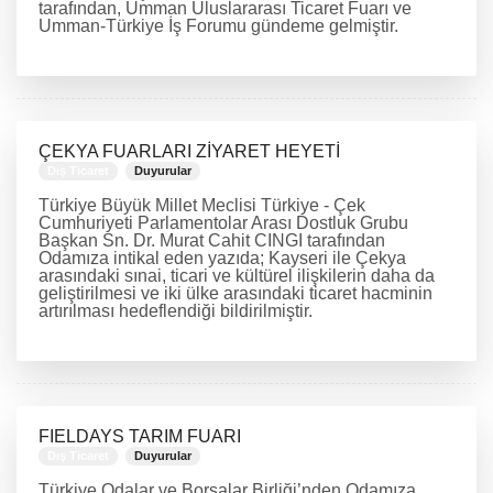
tarafından, Umman Uluslararası Ticaret Fuarı ve
Umman-Türkiye İş Forumu gündeme gelmiştir.
DEVAMINI OKU
ÇEKYA FUARLARI ZİYARET HEYETİ
Dış Ticaret
Duyurular
Türkiye Büyük Millet Meclisi Türkiye - Çek
Cumhuriyeti Parlamentolar Arası Dostluk Grubu
Başkan Sn. Dr. Murat Cahit CINGI tarafından
Odamıza intikal eden yazıda; Kayseri ile Çekya
arasındaki sınai, ticari ve kültürel ilişkilerin daha da
geliştirilmesi ve iki ülke arasındaki ticaret hacminin
artırılması hedeflendiği bildirilmiştir.
DEVAMINI OKU
FIELDAYS TARIM FUARI
Dış Ticaret
Duyurular
Türkiye Odalar ve Borsalar Birliği’nden Odamıza