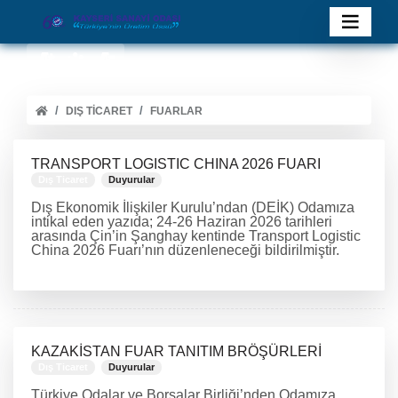
DIŞ TICARET
FUARLAR
TRANSPORT LOGISTIC CHINA 2026 FUARI
Dış Ticaret
Duyurular
Dış Ekonomik İlişkiler Kurulu’ndan (DEİK) Odamıza
intikal eden yazıda; 24-26 Haziran 2026 tarihleri
arasında Çin’in Şanghay kentinde Transport Logistic
China 2026 Fuarı’nın düzenleneceği bildirilmiştir.
DEVAMINI OKU
KAZAKİSTAN FUAR TANITIM BRÖŞÜRLERİ
Dış Ticaret
Duyurular
Türkiye Odalar ve Borsalar Birliği’nden Odamıza