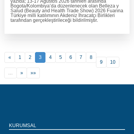
yazıda; 13-17 Ağustos 2026 tarihleri arasında
Bogota/Kolombiya’da düzenlenecek olan Belleza y
Salud (Beauty and Health Trade Show) 2026 Fuarına
Türkiye milli katılımının Akdeniz İhracatçı Birlikleri
tarafından gerçekleştirileceği bildirilmiştir.
DEVAMINI OKU
«
1
2
3
4
5
6
7
8
9
10
…
»
»»
KURUMSAL