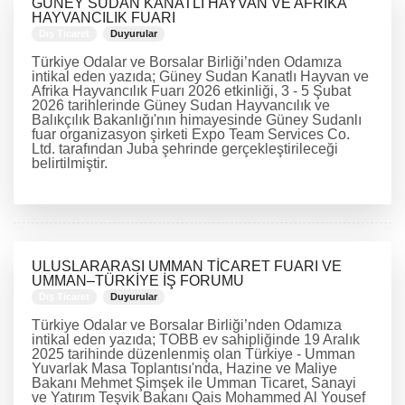
GÜNEY SUDAN KANATLI HAYVAN VE AFRİKA
HAYVANCILIK FUARI
Dış Ticaret
Duyurular
Türkiye Odalar ve Borsalar Birliği’nden Odamıza
intikal eden yazıda; Güney Sudan Kanatlı Hayvan ve
Afrika Hayvancılık Fuarı 2026 etkinliği, 3 - 5 Şubat
2026 tarihlerinde Güney Sudan Hayvancılık ve
Balıkçılık Bakanlığı'nın himayesinde Güney Sudanlı
fuar organizasyon şirketi Expo Team Services Co.
Ltd. tarafından Juba şehrinde gerçekleştirileceği
belirtilmiştir.
DEVAMINI OKU
ULUSLARARASI UMMAN TİCARET FUARI VE
UMMAN–TÜRKİYE İŞ FORUMU
Dış Ticaret
Duyurular
Türkiye Odalar ve Borsalar Birliği’nden Odamıza
intikal eden yazıda; TOBB ev sahipliğinde 19 Aralık
2025 tarihinde düzenlenmiş olan Türkiye - Umman
Yuvarlak Masa Toplantısı'nda, Hazine ve Maliye
Bakanı Mehmet Şimşek ile Umman Ticaret, Sanayi
ve Yatırım Teşvik Bakanı Qais Mohammed Al Yousef