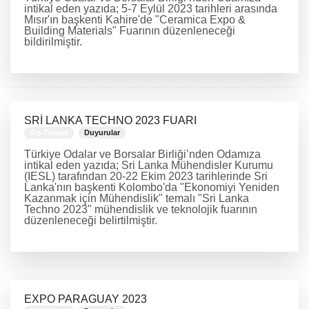
intikal eden yazıda; 5-7 Eylül 2023 tarihleri arasında
Mısır'ın başkenti Kahire'de "Ceramica Expo &
Building Materials" Fuarının düzenleneceği
bildirilmiştir.
DEVAMINI OKU
SRİ LANKA TECHNO 2023 FUARI
Dış Ticaret
Duyurular
Türkiye Odalar ve Borsalar Birliği’nden Odamıza
intikal eden yazıda; Sri Lanka Mühendisler Kurumu
(IESL) tarafından 20-22 Ekim 2023 tarihlerinde Sri
Lanka'nın başkenti Kolombo'da "Ekonomiyi Yeniden
Kazanmak için Mühendislik" temalı "Sri Lanka
Techno 2023" mühendislik ve teknolojik fuarının
düzenleneceği belirtilmiştir.
DEVAMINI OKU
EXPO PARAGUAY 2023