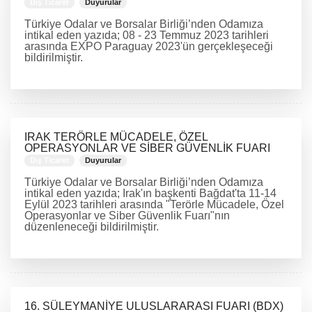
Dış Ticaret
Duyurular
Türkiye Odalar ve Borsalar Birliği’nden Odamıza
intikal eden yazıda; 08 - 23 Temmuz 2023 tarihleri
arasında EXPO Paraguay 2023'ün gerçekleşeceği
bildirilmiştir.
DEVAMINI OKU
IRAK TERÖRLE MÜCADELE, ÖZEL
OPERASYONLAR VE SİBER GÜVENLİK FUARI
Dış Ticaret
Duyurular
Türkiye Odalar ve Borsalar Birliği’nden Odamıza
intikal eden yazıda; Irak'ın başkenti Bağdat'ta 11-14
Eylül 2023 tarihleri arasında "Terörle Mücadele, Özel
Operasyonlar ve Siber Güvenlik Fuarı"nın
düzenleneceği bildirilmiştir.
DEVAMINI OKU
16. SÜLEYMANİYE ULUSLARARASI FUARI (BDX)