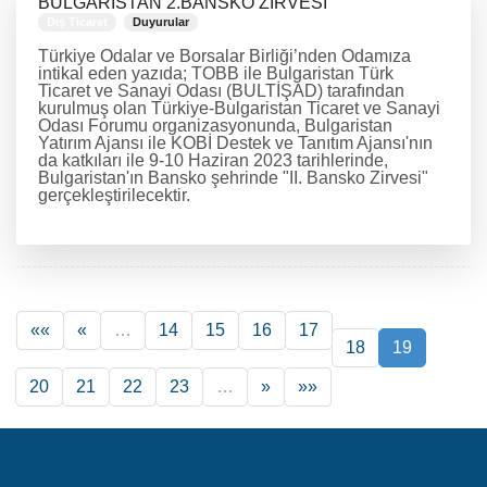
BULGARİSTAN 2.BANSKO ZİRVESİ
Dış Ticaret
Duyurular
Türkiye Odalar ve Borsalar Birliği’nden Odamıza
intikal eden yazıda; TOBB ile Bulgaristan Türk
Ticaret ve Sanayi Odası (BULTİŞAD) tarafından
kurulmuş olan Türkiye-Bulgaristan Ticaret ve Sanayi
Odası Forumu organizasyonunda, Bulgaristan
Yatırım Ajansı ile KOBİ Destek ve Tanıtım Ajansı'nın
da katkıları ile 9-10 Haziran 2023 tarihlerinde,
Bulgaristan'ın Bansko şehrinde "II. Bansko Zirvesi"
gerçekleştirilecektir.
DEVAMINI OKU
««
«
…
14
15
16
17
18
19
20
21
22
23
…
»
»»