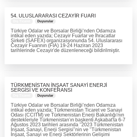
54. ULUSLARARASI CEZAYİR FUARI
Dış Ticaret
Duyurular
Türkiye Odalar ve Borsalar Birliği’nden Odamıza
intikal eden yazıda; Cezayir Fuarlar ve İhracatlar
Şirketi (SAFEX) organizasyonunda 54. Uluslararası
Cezayir Fuarının (FIA) 19-24 Haziran 2023
tarihlerinde Cezayir'de düzenleneceği bildirilmiştir.
DEVAMINI OKU
TÜRKMENİSTAN İNŞAAT SANAYİ ENERJİ
SERGİSİ VE KONFERANSI
Dış Ticaret
Duyurular
Türkiye Odalar ve Borsalar Birliği’nden Odamıza
intikal eden yazıda; Türkmenistan Ticaret ve Sanayi
Odası (CCITM) ve Türkmenistan Enerji Bakanlığı'nın
destekleriyle Türkmenistan'ın başkenti Aşkabat'ta 6-7
Ağustos 2023 tarihleri arasında "2023 Türkmenistan
İnşaat, Sanayi, Enerji Sergisi"nin ve "Türkmenistan
İnşaat, Sanayi ve Enerji Sektörlerinin Gelişimi