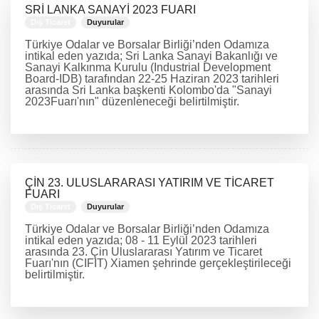
SRİ LANKA SANAYİ 2023 FUARI
Dış Ticaret
Duyurular
Türkiye Odalar ve Borsalar Birliği’nden Odamıza
intikal eden yazıda; Sri Lanka Sanayi Bakanlığı ve
Sanayi Kalkınma Kurulu (Industrial Development
Board-IDB) tarafından 22-25 Haziran 2023 tarihleri
arasında Sri Lanka başkenti Kolombo'da "Sanayi
2023Fuarı'nın" düzenleneceği belirtilmiştir.
DEVAMINI OKU
ÇİN 23. ULUSLARARASI YATIRIM VE TİCARET
FUARI
Dış Ticaret
Duyurular
Türkiye Odalar ve Borsalar Birliği’nden Odamıza
intikal eden yazıda; 08 - 11 Eylül 2023 tarihleri
arasında 23. Çin Uluslararası Yatırım ve Ticaret
Fuarı'nın (CIFIT) Xiamen şehrinde gerçekleştirileceği
belirtilmiştir.
DEVAMINI OKU