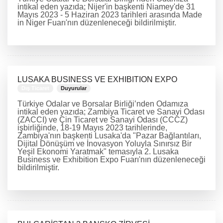
intikal eden yazıda; Nijer'in başkenti Niamey'de 31
Mayıs 2023 - 5 Haziran 2023 tarihleri arasında Made
in Niger Fuarı'nın düzenleneceği bildirilmiştir.
DEVAMINI OKU
LUSAKA BUSINESS VE EXHIBITION EXPO
Dış Ticaret
Duyurular
Türkiye Odalar ve Borsalar Birliği’nden Odamıza
intikal eden yazıda; Zambiya Ticaret ve Sanayi Odası
(ZACCI) ve Çin Ticaret ve Sanayi Odası (CCCZ)
işbirliğinde, 18-19 Mayıs 2023 tarihlerinde,
Zambiya'nın başkenti Lusaka'da "Pazar Bağlantıları,
Dijital Dönüşüm ve İnovasyon Yoluyla Sınırsız Bir
Yeşil Ekonomi Yaratmak" temasıyla 2. Lusaka
Business ve Exhibition Expo Fuarı'nın düzenleneceği
bildirilmiştir.
DEVAMINI OKU