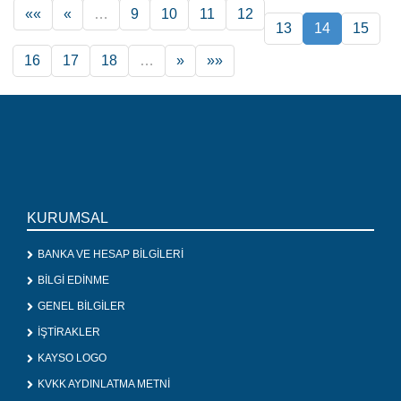
««
«
…
9
10
11
12
13
14
15
16
17
18
…
»
»»
KURUMSAL
BANKA VE HESAP BİLGİLERİ
BİLGİ EDİNME
GENEL BİLGİLER
İŞTİRAKLER
KAYSO LOGO
KVKK AYDINLATMA METNİ