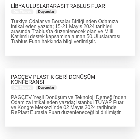
LİBYA ULUSLARARASI TRABLUS FUARI
Dış Ticaret
Duyurular
Türkiye Odalar ve Borsalar Birliği’nden Odamıza
intikal eden yazıda; 15-21 Mayıs 2024 tarihleri
arasında Trablus'ta düzenlenecek olan ve Milli
Katılımlı destek kapsamına alınan 50.Uluslararası
Trablus Fuarı hakkında bilgi verilmiştir.
DEVAMINI OKU
PAGÇEV PLASTİK GERİ DÖNÜŞÜM
KONFERANSI
Dış Ticaret
Duyurular
PAGÇEV Yeşil Dönüşüm ve Teknoloji Derneği’nden
Odamıza intikal eden yazıda; İstanbul TÜYAP Fuar
ve Kongre Merkezi’nde 02 Mayıs 2024 tarihinde
RePlast Eurasia Fuarı düzenleneceği bildirilmiştir.
DEVAMINI OKU