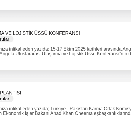
A VE LOJİSTİK ÜSSÜ KONFERANSI
rular
mıza intikal eden yazıda; 15-17 Ekim 2025 tarihleri arasında An
ola Uluslararası Ulaştırma ve Lojistik Üssü Konferansı”nın düz
PLANTISI
rular
mıza intikal eden yazıda; Türkiye - Pakistan Karma Ortak Komisy
 Ekonomik İşler Bakanı Ahad Khan Cheema eşbaşkanlıklarında 8