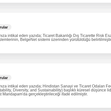
rular
za intikal eden yazıda; Ticaret Bakanlığı Dış Ticarette Risk Es
şlemlerinin, BelgeNet sistemi üzerinden yürütüldüğü belirtilmiştir
rular
mıza intikal eden yazıda; Hindistan Sanayi ve Ticaret Odaları 
lity, Diversity, and Sustainability) başlıklı küresel düşünce li
t Mandapam'da gerçekleştirileceği ifade edilmiştir.