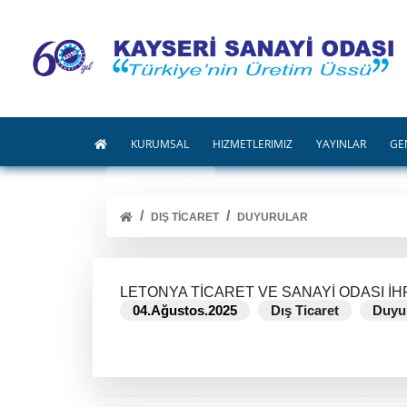
KURUMSAL
HİZMETLERİMİZ
YAYINLAR
GE
DIŞ TICARET
DUYURULAR
LETONYA TİCARET VE SANAYİ ODASI İH
04.Ağustos.2025
Dış Ticaret
Duyu
DEVAMINI OKU