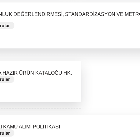
LUK DEĞERLENDİRMESİ, STANDARDİZASYON VE METRO
rular
A HAZIR ÜRÜN KATALOĞU HK.
rular
 KAMU ALIMI POLİTİKASI
rular