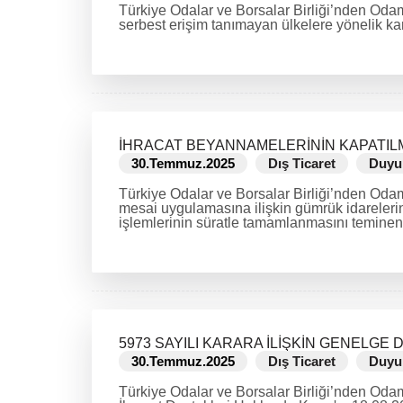
Türkiye Odalar ve Borsalar Birliği’nden Odam
serbest erişim tanımayan ülkelere yönelik ka
DEVAMINI OKU
İHRACAT BEYANNAMELERİNİN KAPATIL
30.Temmuz.2025
Dış Ticaret
Duyu
Türkiye Odalar ve Borsalar Birliği’nden Odam
mesai uygulamasına ilişkin gümrük idarelerin
işlemlerinin süratle tamamlanmasını teminen,
DEVAMINI OKU
5973 SAYILI KARARA İLİŞKİN GENELGE
30.Temmuz.2025
Dış Ticaret
Duyu
Türkiye Odalar ve Borsalar Birliği’nden Odam