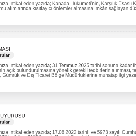
ıza intikal eden yazıda; Kanada Hükümeti'nin, Karşılık Esaslı K
mu alımlarında kısıtlayıcı önlemler almasına imkân sağlayan düz
MASI
rular
ıza intikal eden yazıda; 31 Temmuz 2025 tarihi sonuna kadar ihra
in açık bulundurulmasına yönelik gerekli tedbirlerin alınması, t
 Gümrük ve Dış Ticaret Bölge Müdürlüklerine muhatap ilgi yazını
 DUYURUSU
rular
ıza intikal eden yazıda; 17.08.2022 tarihli ve 5973 sayılı Cumh