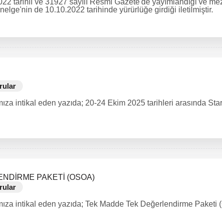
2022 tarihli ve 31927 sayılı Resmi Gazete'de yayımlandığı ve me
elge'nin de 10.10.2022 tarihinde yürürlüğe girdiği iletilmiştir.
rular
za intikal eden yazıda; 20-24 Ekim 2025 tarihleri arasında Start
NDİRME PAKETİ (OSOA)
rular
amıza intikal eden yazıda; Tek Madde Tek Değerlendirme Pake