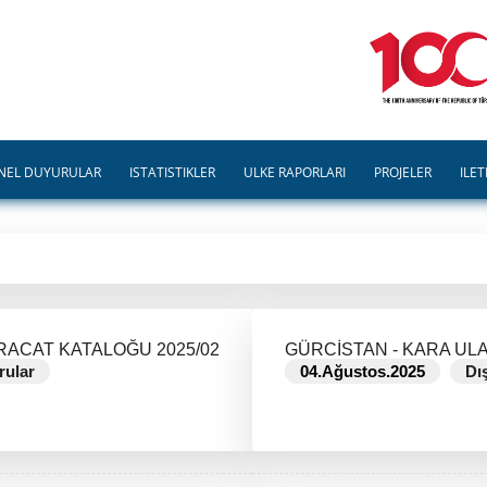
NEL DUYURULAR
İSTATİSTİKLER
ÜLKE RAPORLARI
PROJELER
İLET
RACAT KATALOĞU 2025/02
GÜRCİSTAN - KARA ULA
rular
04.Ağustos.2025
Dı
DEVAMINI OKU