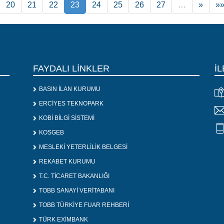
20
21
22
23
24
25
26
27
…
»
»
FAYDALI LİNKLER
İL
BASIN İLAN KURUMU
ERCİYES TEKNOPARK
KOBİ BİLGİ SİSTEMİ
KOSGEB
MESLEKİ YETERLİLİK BELGESİ
REKABET KURUMU
T.C. TİCARET BAKANLIĞI
TOBB SANAYİ VERİTABANI
TOBB TÜRKİYE FUAR REHBERİ
TÜRK EXİMBANK