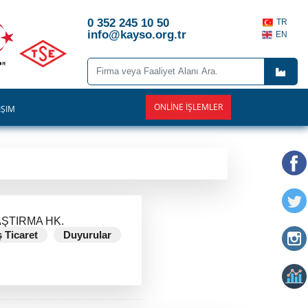
0 352 245 10 50
TR
info@kayso.org.tr
EN
ONLINE İŞLEMLER
İŞİM
ŞTIRMA HK.
ş Ticaret
Duyurular