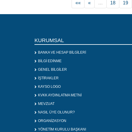
««
«
…
18
19
KURUMSAL
BANKA VE HESAP BİLGİLERİ
BİLGİ EDİNME
GENEL BİLGİLER
İŞTİRAKLER
KAYSO LOGO
KVKK AYDINLATMA METNİ
MEVZUAT
NASIL ÜYE OLUNUR?
ORGANİZASYON
YÖNETİM KURULU BAŞKANI