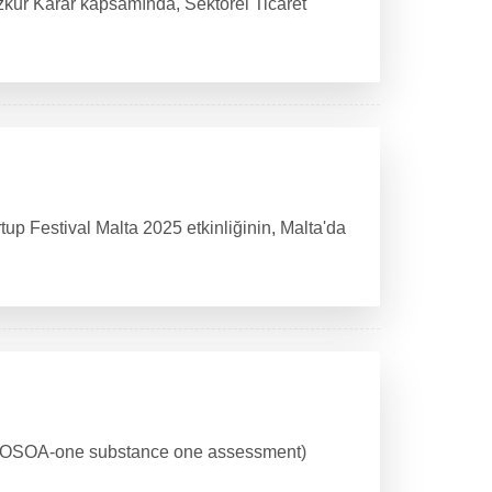
zkur Karar kapsamında, Sektörel Ticaret
up Festival Malta 2025 etkinliğinin, Malta'da
ti (OSOA-one substance one assessment)