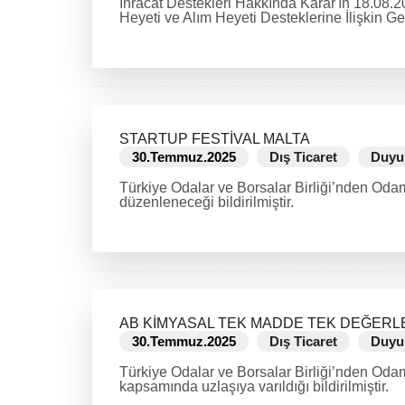
İhracat Destekleri Hakkında Karar'ın 18.08.
Heyeti ve Alım Heyeti Desteklerine İlişkin Gen
DEVAMINI OKU
STARTUP FESTİVAL MALTA
30.Temmuz.2025
Dış Ticaret
Duyu
Türkiye Odalar ve Borsalar Birliği’nden Odamı
düzenleneceği bildirilmiştir.
DEVAMINI OKU
AB KİMYASAL TEK MADDE TEK DEĞERLE
30.Temmuz.2025
Dış Ticaret
Duyu
Türkiye Odalar ve Borsalar Birliği’nden Od
kapsamında uzlaşıya varıldığı bildirilmiştir.
DEVAMINI OKU