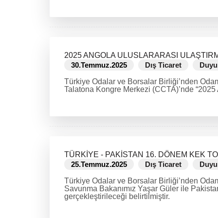
2025 ANGOLA ULUSLARARASI ULAŞTIRM
30.Temmuz.2025
Dış Ticaret
Duyu
Türkiye Odalar ve Borsalar Birliği’nden Oda
Talatona Kongre Merkezi (CCTA)’nde “2025 Ang
DEVAMINI OKU
TÜRKİYE - PAKİSTAN 16. DÖNEM KEK TO
25.Temmuz.2025
Dış Ticaret
Duyu
Türkiye Odalar ve Borsalar Birliği’nden Oda
Savunma Bakanımız Yaşar Güler ile Pakistan
gerçekleştirileceği belirtilmiştir.
DEVAMINI OKU