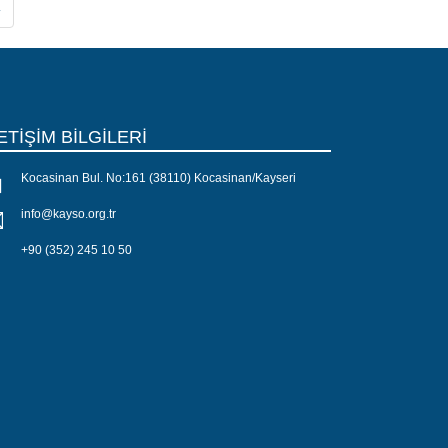
»
ETİŞİM BİLGİLERİ
Kocasinan Bul. No:161 (38110) Kocasinan/Kayseri
info@kayso.org.tr
+90 (352) 245 10 50