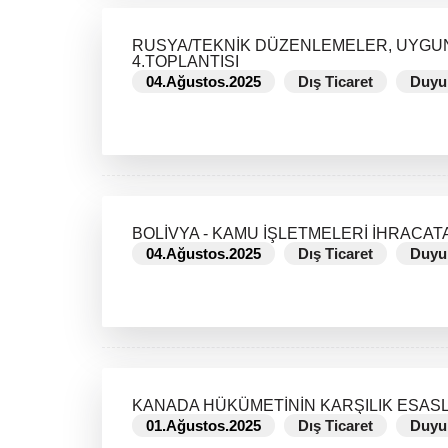
RUSYA/TEKNİK DÜZENLEMELER, UYGUN
4.TOPLANTISI
04.Ağustos.2025
Dış Ticaret
Duyu
DEVAMINI OKU
BOLİVYA - KAMU İŞLETMELERİ İHRACAT
04.Ağustos.2025
Dış Ticaret
Duyu
DEVAMINI OKU
KANADA HÜKÜMETİNİN KARŞILIK ESASLI
01.Ağustos.2025
Dış Ticaret
Duyu