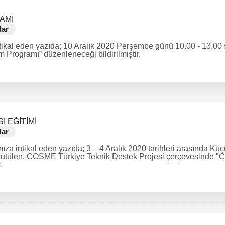
AMI
lar
tikal eden yazıda; 10 Aralık 2020 Perşembe günü 10.00 - 13.00 s
rogramı” düzenleneceği bildirilmiştir.
 EĞİTİMİ
lar
za intikal eden yazıda; 3 – 4 Aralık 2020 tarihleri arasında Küçü
ürütülen, COSME Türkiye Teknik Destek Projesi çerçevesinde "
.