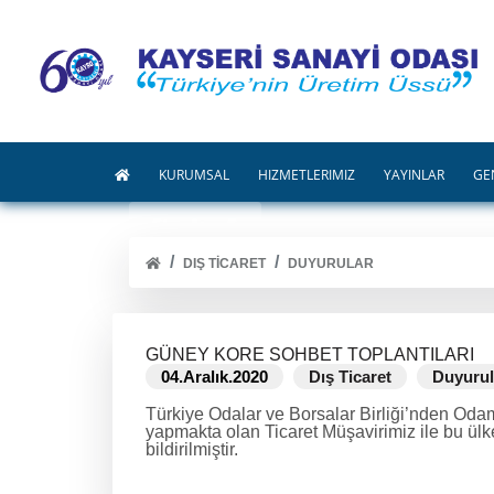
KURUMSAL
HİZMETLERİMİZ
YAYINLAR
GE
DIŞ TICARET
DUYURULAR
GÜNEY KORE SOHBET TOPLANTILARI
04.Aralık.2020
Dış Ticaret
Duyurul
Türkiye Odalar ve Borsalar Birliği’nden Odam
yapmakta olan Ticaret Müşavirimiz ile bu ülke
bildirilmiştir.
DEVAMINI OKU