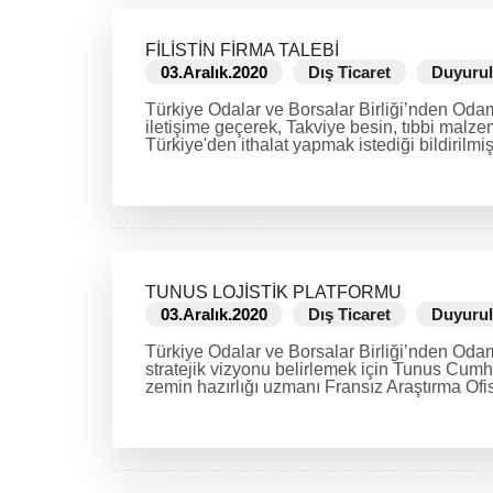
FİLİSTİN FİRMA TALEBİ
03.Aralık.2020
Dış Ticaret
Duyurul
Türkiye Odalar ve Borsalar Birliği’nden Odamı
iletişime geçerek, Takviye besin, tıbbi malze
Türkiye'den ithalat yapmak istediği bildirilmişt
DEVAMINI OKU
TUNUS LOJİSTİK PLATFORMU
03.Aralık.2020
Dış Ticaret
Duyurul
Türkiye Odalar ve Borsalar Birliği’nden Odam
stratejik vizyonu belirlemek için Tunus Cumhu
zemin hazırlığı uzmanı Fransız Araştırma Ofisi
DEVAMINI OKU