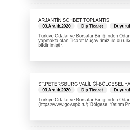
ARJANTİN SOHBET TOPLANTISI
03.Aralık.2020
Dış Ticaret
Duyurul
Türkiye Odalar ve Borsalar Birliği’nden Odam
yapmakta olan Ticaret Müşavirimiz ile bu ülke
bildirilmiştir.
DEVAMINI OKU
ST.PETERSBURG VALİLİĞİ-BÖLGESEL YA
03.Aralık.2020
Dış Ticaret
Duyurul
Türkiye Odalar ve Borsalar Birliği’nden Odamı
(https://www.gov.spb.ru/) 'Bölgesel Yatırım Pr
DEVAMINI OKU