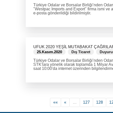
Türkiye Odalar ve Borsalar Birliği’nden Odam
"Westpac Imports and Export" firma ismi ve 
e-posta gönderildiği bildirilmiştir.
DEVAMINI OKU
UFUK 2020 YEŞİL MUTABAKAT ÇAĞRILA
25.Kasım.2020
Dış Ticaret
Duyuru
Türkiye Odalar ve Borsalar Birliği’nden Odamı
STK'lara yönelik olarak toplamda 1 Milyar A
saat 10:00'da internet üzerinden bilgilendirme 
DEVAMINI OKU
««
«
…
127
128
1