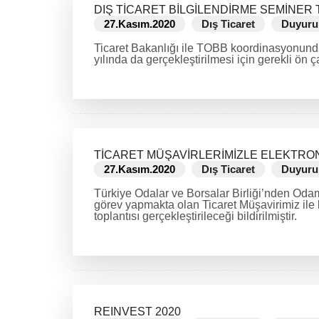
DIŞ TİCARET BİLGİLENDİRME SEMİNER 
27.Kasım.2020
Dış Ticaret
Duyuru
Ticaret Bakanlığı ile TOBB koordinasyonund
yılında da gerçekleştirilmesi için gerekli ön ça
DEVAMINI OKU
TİCARET MÜŞAVİRLERİMİZLE ELEKTRO
27.Kasım.2020
Dış Ticaret
Duyuru
Türkiye Odalar ve Borsalar Birliği’nden Oda
görev yapmakta olan Ticaret Müşavirimiz ile 
toplantısı gerçekleştirileceği bildirilmiştir.
DEVAMINI OKU
REINVEST 2020