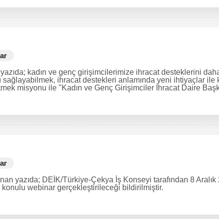
ar
azıda; kadın ve genç girişimcilerimize ihracat desteklerini daha
sağlayabilmek, ihracat destekleri anlamında yeni ihtiyaçlar ile 
etmek misyonu ile "Kadın ve Genç Girişimciler İhracat Daire Başkan
ar
lınan yazıda; DEİK/Türkiye-Çekya İş Konseyi tarafından 8 Aralı
 konulu webinar gerçekleştirileceği bildirilmiştir.