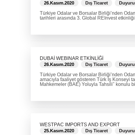
26.Kasım.2020
Dış Ticaret
Duyuru
Türkiye Odalar ve Borsalar Birliği’nden Oda
tarihleri arasında 3. Global REInvest etkinliği
DEVAMINI OKU
DUBAİ WEBINAR ETKİNLİĞİ
26.Kasım.2020
Dış Ticaret
Duyuru
Türkiye Odalar ve Borsalar Birliği’nden Odamız
amacıyla faaliyet gösteren Türk İş Konseyi ta
Mahkemeler (BAE) Yoluyla Tahsili" konulu bir
DEVAMINI OKU
WESTPAC IMPORTS AND EXPORT
25.Kasım.2020
Dış Ticaret
Duyuru