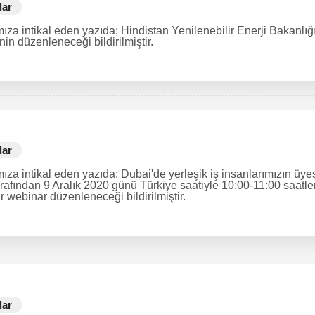
lar
mıza intikal eden yazıda; Hindistan Yenilenebilir Enerji Bakanl
nin düzenleneceği bildirilmiştir.
lar
a intikal eden yazıda; Dubai'de yerleşik iş insanlarımızın üyesi ol
rafından 9 Aralık 2020 günü Türkiye saatiyle 10:00-11:00 saatler
 webinar düzenleneceği bildirilmiştir.
lar