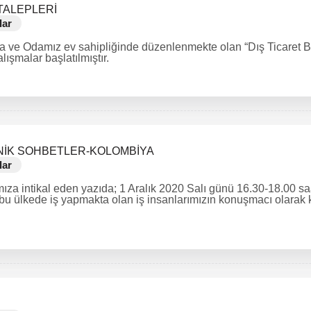
TALEPLERİ
lar
a ve Odamız ev sahipliğinde düzenlenmekte olan “Dış Ticaret B
lışmalar başlatılmıştır.
NİK SOHBETLER-KOLOMBİYA
lar
mıza intikal eden yazıda; 1 Aralık 2020 Salı günü 16.30-18.00 s
bu ülkede iş yapmakta olan iş insanlarımızın konuşmacı olarak k