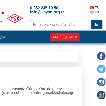
0 352 245 10 50
TR
info@kayso.org.tr
EN
ONLINE İŞLEMLER
İŞİM
saatleri arasında Güney Kore'de görev
ı bir e-sohbet toplantısı gerçekleştirileceği