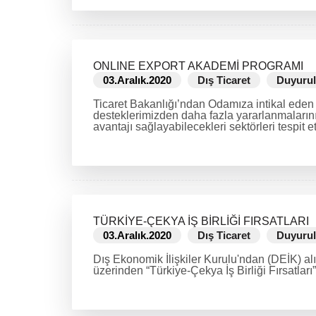
ONLINE EXPORT AKADEMİ PROGRAMI
03.Aralık.2020
Dış Ticaret
Duyurul
Ticaret Bakanlığı’ndan Odamıza intikal eden y
desteklerimizden daha fazla yararlanmalarını 
avantajı sağlayabilecekleri sektörleri tespit 
DEVAMINI OKU
TÜRKİYE-ÇEKYA İŞ BİRLİĞİ FIRSATLARI
03.Aralık.2020
Dış Ticaret
Duyurul
Dış Ekonomik İlişkiler Kurulu'ndan (DEİK) a
üzerinden “Türkiye-Çekya İş Birliği Fırsatları”
DEVAMINI OKU