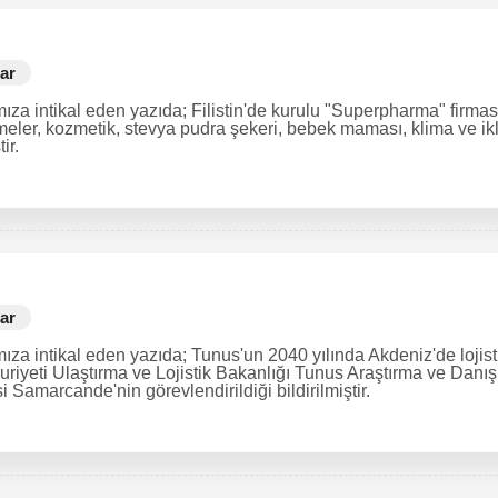
ar
za intikal eden yazıda; Filistin'de kurulu "Superpharma" firması 
meler, kozmetik, stevya pudra şekeri, bebek maması, klima ve ik
ir.
ar
ıza intikal eden yazıda; Tunus'un 2040 yılında Akdeniz'de lojis
riyeti Ulaştırma ve Lojistik Bakanlığı Tunus Araştırma ve Danışma
 Samarcande'nin görevlendirildiği bildirilmiştir.