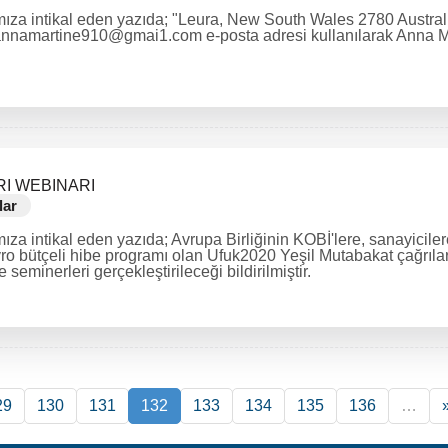
ıza intikal eden yazıda; "Leura, New South Wales 2780 Australia"
annamartine910@gmai1.com e-posta adresi kullanılarak Anna Mart
RI WEBINARI
lar
za intikal eden yazıda; Avrupa Birliğinin KOBİ'lere, sanayiciler
vro bütçeli hibe programı olan Ufuk2020 Yeşil Mutabakat çağrıla
seminerleri gerçekleştirileceği bildirilmiştir.
29
130
131
132
133
134
135
136
…