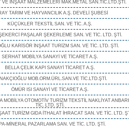
 VE İNŞAAT MALZEMELERİ MAK.METAL SAN.TİC.LTD.ŞTİ.
AY TARIM VE HAYVANCILIK A.Ş. DEVELİ ŞUBESİ
KÜÇÜKLER TEKSTİL SAN. VE TİC. A.Ş.
ŞEKERCİ PAŞALAR ŞEKERLEME SAN. VE TİC. LTD. ŞTİ.
LU KARİSÖR İNŞAAT TURİZM SAN. VE TİC. LTD. ŞTİ.
SERHAT MOBİLYA SANAYİ VE TİCARET A.Ş.
BELLA ÇELİK KAPI SANAYİ TİCARET A.Ş.
NAKÇIOĞLU MOB.ORM.ÜRL.SAN.VE TİC.LTD.ŞTİ.
ÖMÜR ISI SANAYİ VE TİCARET A.Ş.
 MOBİLYA OTOMOTİV TURİZM TEKSTİL NAKLİYAT ANBARI
TİC. LTD. ŞTİ.
ŞAAT TURİZM GIDA İTHALAT İHRACAT SAN. VE TİC. LTD. ŞT
PA-MİNERAL PAZARLAMA SAN. VE TİC. LTD. ŞTİ.