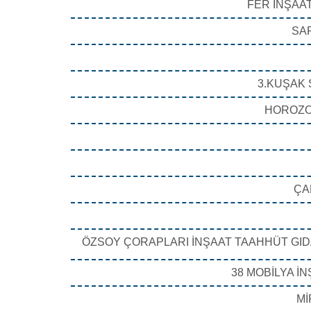
FER İNŞAAT
SAR
3.KUŞAK 
HOROZOĞ
ÇA
ÖZSOY ÇORAPLARI İNŞAAT TAAHHÜT GIDA
38 MOBİLYA İN
Mİ