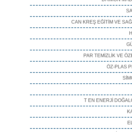
SA
CAN KREŞ EĞİTİM VE SAĞL
H
GÜ
PAR TEMİZLİK VE ÖZ
ÖZ-PLAS P
SİM
T EN ENERJİ DOĞALG
K
E