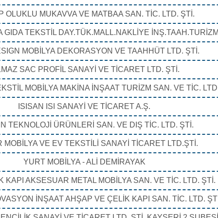
 OLUKLU MUKAVVA VE MATBAA SAN. TİC. LTD. ŞTİ.
 GIDA TEKSTİL DAY.TÜK.MALL.NAKLİYE İNŞ.TAAH.TURİZM 
ESIGN MOBİLYA DEKORASYON VE TAAHHÜT LTD. ŞTİ.
LMAZ SAC PROFİL SANAYİ VE TİCARET LTD. ŞTİ.
KSTİL MOBİLYA MAKİNA İNŞAAT TURİZM SAN. VE TİC. LTD.
ISISAN ISI SANAYİ VE TİCARET A.Ş.
 TEKNOLOJİ ÜRÜNLERİ SAN. VE DIŞ TİC. LTD. ŞTİ.
 MOBİLYA VE EV TEKSTİLİ SANAYİ TİCARET LTD.ŞTİ.
YURT MOBİLYA - ALİ DEMİRAYAK
 KAPI AKSESUAR METAL MOBİLYA SAN. VE TİC. LTD. ŞTİ.
ASYON İNŞAAT AHŞAP VE ÇELİK KAPI SAN. TİC. LTD. ŞTİ
NCİLİK SANAYİ VE TİCARET LTD. ŞTİ. KAYSERİ 2 ŞUBES