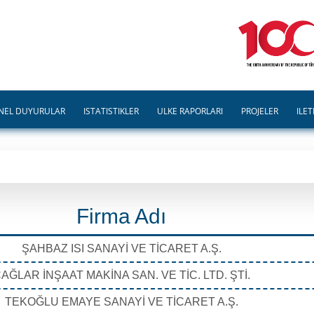
NEL DUYURULAR
İSTATİSTİKLER
ÜLKE RAPORLARI
PROJELER
İLET
Firma Adı
ŞAHBAZ ISI SANAYİ VE TİCARET A.Ş.
AĞLAR İNŞAAT MAKİNA SAN. VE TİC. LTD. ŞTİ.
TEKOĞLU EMAYE SANAYİ VE TİCARET A.Ş.