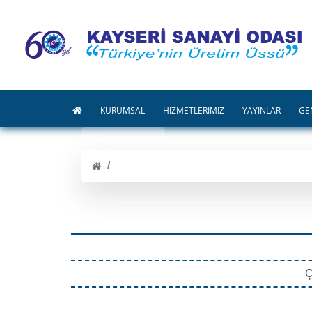
KURUMSAL
HİZMETLERİMİZ
YAYINLAR
GE
Ç