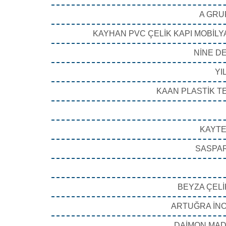
A GRUP
KAYHAN PVC ÇELİK KAPI MOBİLYA
NİNE D
YI
KAAN PLASTİK TE
KAYTEN
SASPAR
BEYZA ÇELİK
ARTUĞRA İNOV
DAİMON MADE