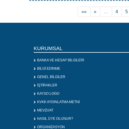
««
«
…
4
5
KURUMSAL
BANKA VE HESAP BİLGİLERİ
BİLGİ EDİNME
GENEL BİLGİLER
İŞTİRAKLER
KAYSO LOGO
KVKK AYDINLATMA METNİ
MEVZUAT
NASIL ÜYE OLUNUR?
ORGANİZASYON