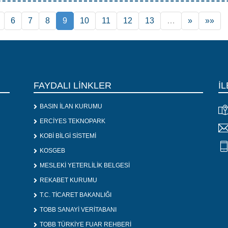
6
7
8
9
10
11
12
13
…
»
»»
FAYDALI LİNKLER
İL
BASIN İLAN KURUMU
ERCİYES TEKNOPARK
KOBİ BİLGİ SİSTEMİ
KOSGEB
MESLEKİ YETERLİLİK BELGESİ
REKABET KURUMU
T.C. TİCARET BAKANLIĞI
TOBB SANAYİ VERİTABANI
TOBB TÜRKİYE FUAR REHBERİ