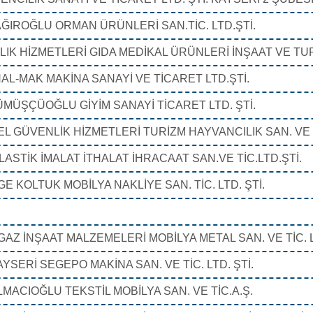
ĞIROĞLU ORMAN ÜRÜNLERİ SAN.TİC. LTD.ŞTİ.
IK HİZMETLERİ GIDA MEDİKAL ÜRÜNLERİ İNŞAAT VE TURİ
AL-MAK MAKİNA SANAYİ VE TİCARET LTD.ŞTİ.
MÜŞÇÜOĞLU GİYİM SANAYİ TİCARET LTD. ŞTİ.
EL GÜVENLİK HİZMETLERİ TURİZM HAYVANCILIK SAN. VE T
LASTİK İMALAT İTHALAT İHRACAAT SAN.VE TİC.LTD.ŞTİ.
GE KOLTUK MOBİLYA NAKLİYE SAN. TİC. LTD. ŞTİ.
AZ İNŞAAT MALZEMELERİ MOBİLYA METAL SAN. VE TİC. LT
AYSERİ SEGEPO MAKİNA SAN. VE TİC. LTD. ŞTİ.
LMACIOĞLU TEKSTİL MOBİLYA SAN. VE TİC.A.Ş.