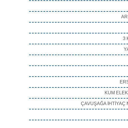
AR
3 
Y
ERS
KUM ELEKT
ÇAVUŞAĞA İHTİYAÇ M