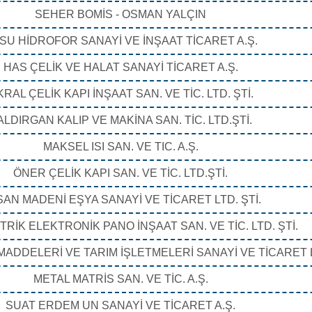
SEHER BOMİS - OSMAN YALÇIN
SU HİDROFOR SANAYİ VE İNŞAAT TİCARET A.Ş.
HAS ÇELİK VE HALAT SANAYİ TİCARET A.Ş.
KRAL ÇELİK KAPI İNŞAAT SAN. VE TİC. LTD. ŞTİ.
ALDIRGAN KALIP VE MAKİNA SAN. TİC. LTD.ŞTİ.
MAKSEL ISI SAN. VE TIC. A.Ş.
ÖNER ÇELİK KAPI SAN. VE TİC. LTD.ŞTİ.
AN MADENİ EŞYA SANAYİ VE TİCARET LTD. ŞTİ.
RİK ELEKTRONİK PANO İNŞAAT SAN. VE TİC. LTD. ŞTİ.
ADDELERİ VE TARIM İŞLETMELERİ SANAYİ VE TİCARET L
METAL MATRİS SAN. VE TİC. A.Ş.
SUAT ERDEM UN SANAYİ VE TİCARET A.Ş.