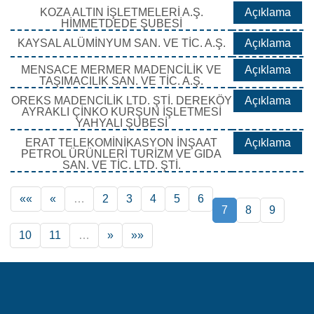
KOZA ALTIN İŞLETMELERİ A.Ş.
Açıklama
HİMMETDEDE ŞUBESİ
KAYSAL ALÜMİNYUM SAN. VE TİC. A.Ş.
Açıklama
MENSACE MERMER MADENCİLİK VE
Açıklama
TAŞIMACILIK SAN. VE TİC. A.Ş.
OREKS MADENCİLİK LTD. ŞTİ. DEREKÖY
Açıklama
AYRAKLI ÇİNKO KURŞUN İŞLETMESİ
YAHYALI ŞUBESİ
ERAT TELEKOMİNİKASYON İNŞAAT
Açıklama
PETROL ÜRÜNLERİ TURİZM VE GIDA
SAN. VE TİC. LTD. ŞTİ.
««
«
…
2
3
4
5
6
7
8
9
10
11
…
»
»»