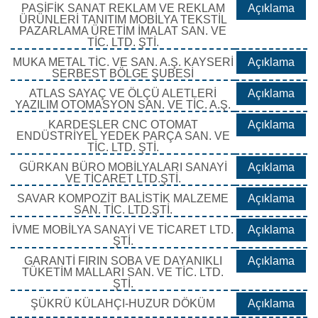
PASİFİK SANAT REKLAM VE REKLAM
Açıklama
ÜRÜNLERİ TANITIM MOBİLYA TEKSTİL
PAZARLAMA ÜRETİM İMALAT SAN. VE
TİC. LTD. ŞTİ.
MUKA METAL TİC. VE SAN. A.Ş. KAYSERİ
Açıklama
SERBEST BÖLGE ŞUBESİ
ATLAS SAYAÇ VE ÖLÇÜ ALETLERİ
Açıklama
YAZILIM OTOMASYON SAN. VE TİC. A.Ş.
KARDEŞLER CNC OTOMAT
Açıklama
ENDÜSTRİYEL YEDEK PARÇA SAN. VE
TİC. LTD. ŞTİ.
GÜRKAN BÜRO MOBİLYALARI SANAYİ
Açıklama
VE TİCARET LTD.ŞTİ.
SAVAR KOMPOZİT BALİSTİK MALZEME
Açıklama
SAN. TİC. LTD.ŞTİ.
İVME MOBİLYA SANAYİ VE TİCARET LTD.
Açıklama
ŞTİ.
GARANTİ FIRIN SOBA VE DAYANIKLI
Açıklama
TÜKETİM MALLARI SAN. VE TİC. LTD.
ŞTİ.
ŞÜKRÜ KÜLAHÇI-HUZUR DÖKÜM
Açıklama