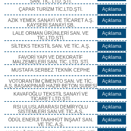
SAN. TİC. LTD. ŞTİ.
ÇAPAR TURİZM TİC.LTD.ŞTİ.
Açıklama
AZIK YEMEK SANAYİ VE TİCARET A.Ş.
Açıklama
KAYSERİ SANAYİ ŞB.
LALE ORMAN ÜRÜNLERİ SAN. VE
Açıklama
TİC.LTD.ŞTİ.
SİLTEKS TEKSTİL SAN. VE TİC. A.Ş.
Açıklama
FAVORİ YAPI VE DEKORATİF
Açıklama
MALZEMELERİ SAN. TİC. LTD. ŞTİ.
MUSTAFA SERBEZ TEKNİK CEPHE
Açıklama
VOTORANTİM ÇİMENTO SAN. VE TİC.
Açıklama
A.Ş. BAŞAKPINAR HAZIR BETON ŞUBESİ
KAVAFOĞLU TEKSTİL SANAYİ VE
Açıklama
TİCARET LTD.ŞTİ.
RSI ULUSLARARASI DEMİRYOLU
Açıklama
SİSTEMLERİ SAN.VE TİC.A.Ş.
ÖDÜL ENERJİ TAAHHÜT İNŞAAT SAN.
Açıklama
VE TİC. A.Ş.