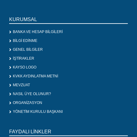
KURUMSAL
BANKA VE HESAP BİLGİLERİ
BİLGİ EDİNME
GENEL BİLGİLER
İŞTİRAKLER
KAYSO LOGO
KVKK AYDINLATMA METNİ
MEVZUAT
NASIL ÜYE OLUNUR?
ORGANİZASYON
YÖNETİM KURULU BAŞKANI
FAYDALI LİNKLER