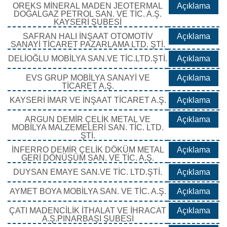
OREKS MİNERAL MADEN JEOTERMAL
Açıklama
DOĞALGAZ PETROL SAN. VE TİC. A.Ş.
KAYSERİ ŞUBESİ
SAFRAN HALI İNŞAAT OTOMOTİV
Açıklama
SANAYİ TİCARET PAZARLAMA LTD. ŞTİ.
DELİOĞLU MOBİLYA SAN.VE TİC.LTD.ŞTİ.
Açıklama
EVS GRUP MOBİLYA SANAYİ VE
Açıklama
TİCARET A.Ş.
KAYSERİ İMAR VE İNŞAAT TİCARET A.Ş.
Açıklama
ARGUN DEMİR ÇELİK METAL VE
Açıklama
MOBİLYA MALZEMELERİ SAN. TİC. LTD.
ŞTİ.
İNFERRO DEMİR ÇELİK DÖKÜM METAL
Açıklama
GERİ DÖNÜŞÜM SAN. VE TİC. A.Ş.
DUYSAN EMAYE SAN.VE TİC. LTD.ŞTİ.
Açıklama
AYMET BOYA MOBİLYA SAN. VE TİC. A.Ş.
Açıklama
ÇATI MADENCİLİK İTHALAT VE İHRACAT
Açıklama
A.Ş.PINARBAŞI ŞUBESİ