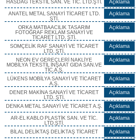
HASDAĞ TEKSTİL SAN. VE TİC. LTD.ŞTİ.
Açıklama
ANATEL METAL SANAYİ TİCARET LTD.
Açıklama
ŞTİ.
ORKA MATBAACILIK TASARIM
Açıklama
FOTOĞRAF REKLAM SANAYİ VE
TİCARET LTD. ŞTİ.
SOMÇELİK RAF SANAYİ VE TİCARET
Açıklama
LTD. ŞTİ.
NEON EV GEREÇLERİ NAKLİYE
Açıklama
MOBİLYA TEKSTİL İNŞAAT GIDA SAN.VE
TİC.A.Ş.
LÜKENS MOBİLYA SANAYİ VE TİCARET
Açıklama
A.Ş.
DENER MAKİNA SANAYİ VE TİCARET
Açıklama
LTD. ŞTİ.
DENKA METAL SANAYİ VE TİCARET A.Ş.
Açıklama
AR-EL KABLO PLASTİK SAN. VE TİC.
Açıklama
LTD.ŞTİ.
BİLAL DELİKTAŞ DELİKTAŞ TİCARET
Açıklama