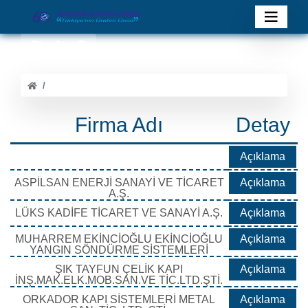
Firma Adı
Detay
Açıklama
ASPİLSAN ENERJİ SANAYİ VE TİCARET
Açıklama
A.Ş.
LÜKS KADİFE TİCARET VE SANAYİ A.Ş.
Açıklama
MUHARREM EKİNCİOĞLU EKİNCİOĞLU
Açıklama
YANGIN SÖNDÜRME SİSTEMLERİ
ŞIK TAYFUN ÇELİK KAPI
Açıklama
İNŞ.MAK.ELK.MOB.SAN.VE TİC.LTD.ŞTİ.
ORKADOR KAPI SİSTEMLERİ METAL
Açıklama