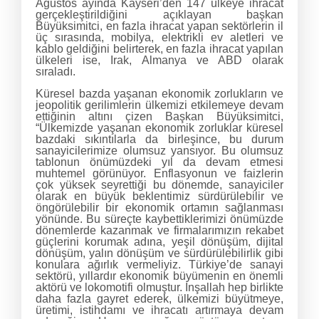
Ağustos ayında Kayseri’den 147 ülkeye ihracat
gerçekleştirildiğini açıklayan başkan
Büyüksimitci, en fazla ihracat yapan sektörlerin il
üç sırasında, mobilya, elektrikli ev aletleri ve
kablo geldiğini belirterek, en fazla ihracat yapılan
ülkeleri ise, Irak, Almanya ve ABD olarak
sıraladı.
Küresel bazda yaşanan ekonomik zorlukların ve
jeopolitik gerilimlerin ülkemizi etkilemeye devam
ettiğinin altını çizen Başkan Büyüksimitci,
“Ülkemizde yaşanan ekonomik zorluklar küresel
bazdaki sıkıntılarla da birleşince, bu durum
sanayicilerimize olumsuz yansıyor. Bu olumsuz
tablonun önümüzdeki yıl da devam etmesi
muhtemel görünüyor. Enflasyonun ve faizlerin
çok yüksek seyrettiği bu dönemde, sanayiciler
olarak en büyük beklentimiz sürdürülebilir ve
öngörülebilir bir ekonomik ortamın sağlanması
yönünde. Bu süreçte kaybettiklerimizi önümüzde
dönemlerde kazanmak ve firmalarımızın rekabet
güçlerini korumak adına, yeşil dönüşüm, dijital
dönüşüm, yalın dönüşüm ve sürdürülebilirlik gibi
konulara ağırlık vermeliyiz. Türkiye’de sanayi
sektörü, yıllardır ekonomik büyümenin en önemli
aktörü ve lokomotifi olmuştur. İnşallah hep birlikte
daha fazla gayret ederek, ülkemizi büyütmeye,
üretimi, istihdamı ve ihracatı artırmaya devam