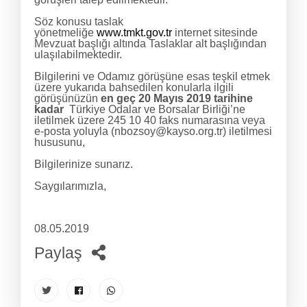
Söz konusu taslak
yönetmeliğe
www.tmkt.gov.tr
internet sitesinde
Mevzuat başlığı altında Taslaklar alt başlığından
ulaşılabilmektedir.
Bilgilerini ve Odamız görüşüne esas teşkil etmek
üzere yukarıda bahsedilen konularla ilgili
görüşünüzün
en geç 20 Mayıs 2019 tarihine
kadar
Türkiye Odalar ve Borsalar Birliği’ne
iletilmek üzere 245 10 40 faks numarasına veya
e-posta yoluyla (nbozsoy@kayso.org.tr) iletilmesi
hususunu,
Bilgilerinize sunarız.
Saygılarımızla,
08.05.2019
Paylaş