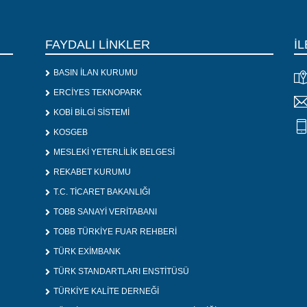
FAYDALI LİNKLER
İL
BASIN İLAN KURUMU
ERCİYES TEKNOPARK
KOBİ BİLGİ SİSTEMİ
KOSGEB
MESLEKİ YETERLİLİK BELGESİ
REKABET KURUMU
T.C. TİCARET BAKANLIĞI
TOBB SANAYİ VERİTABANI
TOBB TÜRKİYE FUAR REHBERİ
TÜRK EXİMBANK
TÜRK STANDARTLARI ENSTİTÜSÜ
TÜRKİYE KALİTE DERNEĞİ