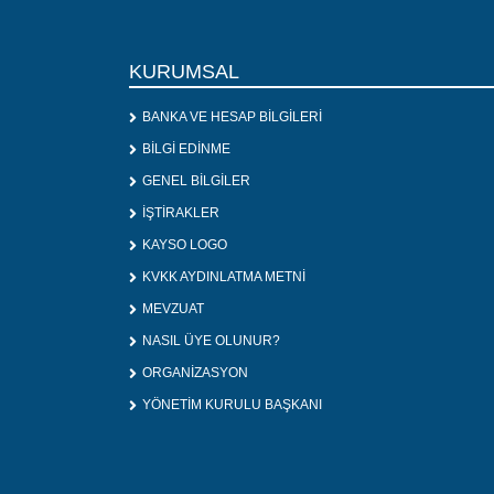
KURUMSAL
BANKA VE HESAP BİLGİLERİ
BİLGİ EDİNME
GENEL BİLGİLER
İŞTİRAKLER
KAYSO LOGO
KVKK AYDINLATMA METNİ
MEVZUAT
NASIL ÜYE OLUNUR?
ORGANİZASYON
YÖNETİM KURULU BAŞKANI