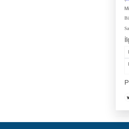
Mi
Bi
Sa
İ
P