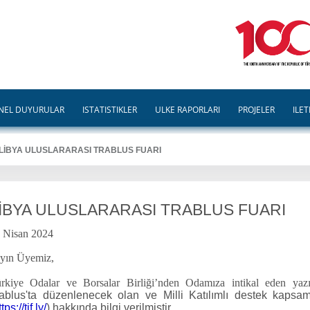
NEL DUYURULAR
İSTATİSTİKLER
ÜLKE RAPORLARI
PROJELER
İLET
LİBYA ULUSLARARASI TRABLUS FUARI
İBYA ULUSLARARASI TRABLUS FUARI
 Nisan 2024
yın Üyemiz,
rkiye Odalar ve Borsalar Birliği’nden Odamıza intikal eden ya
ablus'ta düzenlenecek olan ve Milli Katılımlı destek kapsam
tps://tif.ly/
) hakkında bilgi verilmiştir.