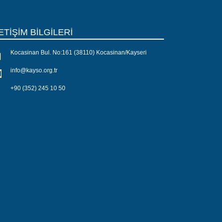
ETİŞİM BİLGİLERİ
Kocasinan Bul. No:161 (38110) Kocasinan/Kayseri
info@kayso.org.tr
+90 (352) 245 10 50