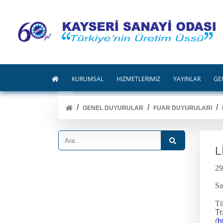
KURUMSAL
HİZMETLERİMİZ
YAYINLAR
GE
GENEL DUYURULAR
FUAR DUYURULARI
L
29
Sa
Tü
Tr
(
ht