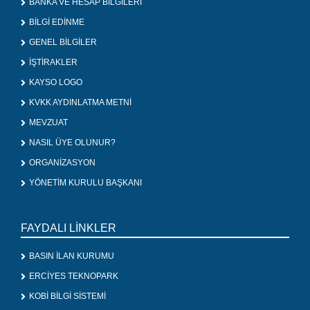
BANKA VE HESAP BİLGİLERİ
BİLGİ EDİNME
GENEL BİLGİLER
İŞTİRAKLER
KAYSO LOGO
KVKK AYDINLATMA METNİ
MEVZUAT
NASIL ÜYE OLUNUR?
ORGANİZASYON
YÖNETİM KURULU BAŞKANI
FAYDALI LİNKLER
BASIN İLAN KURUMU
ERCİYES TEKNOPARK
KOBİ BİLGİ SİSTEMİ