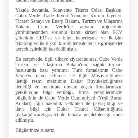
Yazıda devamla, Sotavento Ticaret Odası Başkanı,
Cabo Verde Trade Invest Yönetim Kurulu Üyeleri,
Ticaret Sanayi ve Enerji Bakanı, Turizm ve Ulaştırma
Bakanı, Cabo Verde'de altyapı projelerinin
yürütülmesinden sorumlu kamu şirketi olan ECV
şirketinin CEO'su ve bilgi, haberleşme ve iletişim
teknolojileri ile ilişkili kurum temsilcileri ile görüşmeler
gerçekleştirildiği kaydedilmiştir.
Bu çerçevede, ilgili ülkeye ziyaret sonrası Cabo Verde
Turizm ve Ulaştırma Bakanı'nın, sağlık turizmi
hususunda bazı yatırımcı Türk firmalarının Cabo
Verde'ye davet edilmesi ile ilgili Müşavirliğimize
ilettiği resmi mektubun Dakar Büyükelçiliğimize
iletildiği ve mektupta unvanı geçen firmalarımızın
yetkililerine bilgi verildiği, firma yetkililerimizin
bilgilerinin de Cabo Verde Cumhuriyeti (Yeşil Burun
Adaları) ilgili bakanlık yetkilileri ile paylaşıldığı ve
ilave bilgi için Dakar Ticaret Müşavirliğimiz
(dakar@ticaret.gov.tr) ile temasa geçilebileceği ifade
edilmiştir.
Bilgilerinize sunarız.