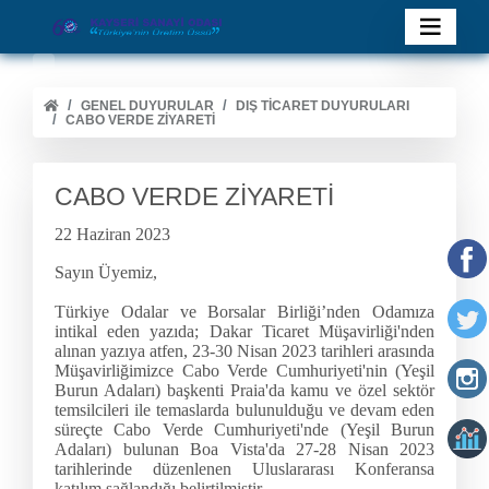
GENEL DUYURULAR
DIŞ TİCARET DUYURULARI
CABO VERDE ZİYARETİ
CABO VERDE ZİYARETİ
22 Haziran 2023
Sayın Üyemiz,
Türkiye Odalar ve Borsalar Birliği’nden Odamıza
intikal eden yazıda; Dakar Ticaret Müşavirliği'nden
alınan yazıya atfen, 23-30 Nisan 2023 tarihleri arasında
Müşavirliğimizce Cabo Verde Cumhuriyeti'nin (Yeşil
Burun Adaları) başkenti Praia'da kamu ve özel sektör
temsilcileri ile temaslarda bulunulduğu ve devam eden
süreçte Cabo Verde Cumhuriyeti'nde (Yeşil Burun
Adaları) bulunan Boa Vista'da 27-28 Nisan 2023
tarihlerinde düzenlenen Uluslararası Konferansa
katılım sağlandığı belirtilmiştir.