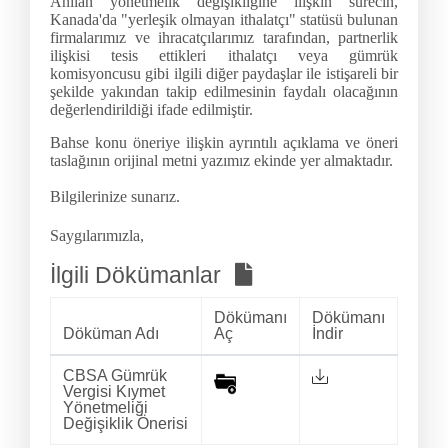
Anılan yönetmelik değişikliğine ilişkin sürecin,
Kanada'da "yerleşik olmayan ithalatçı" statüsü bulunan
firmalarımız ve ihracatçılarımız tarafından, partnerlik
ilişkisi tesis ettikleri ithalatçı veya gümrük
komisyoncusu gibi ilgili diğer paydaşlar ile istişareli bir
şekilde yakından takip edilmesinin faydalı olacağının
değerlendirildiği ifade edilmiştir.
Bahse konu öneriye ilişkin ayrıntılı açıklama ve öneri
taslağının orijinal metni yazımız ekinde yer almaktadır.
Bilgilerinize sunarız.
Saygılarımızla,
İlgili Dökümanlar
Dökümanı
Dökümanı
Döküman Adı
Aç
İndir
CBSA Gümrük
Vergisi Kıymet
Yönetmeliği
Değişiklik Önerisi