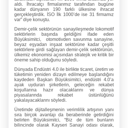
aldı. İhracatçı firmalarımız tarafından bugüne
kadar dünyanın 190 farklı ülkesine ihracat
gerçekleştirdik. İSO İlk 1000’de ise 31 firmamız
var” diye konuştu.
Demir-çelik sektörünün sanayileşmede lokomotif
sektörlerin başında geldiğini ifade eden
Büyüksimitci, otomotivden savunma sanayine,
beyaz eşyadan inşaat sektörüne kadar çeşitli
sektörlere girdi sağlayan demir-çelik sektörünün,
ülkemiz ekonomisi açısından stratejik ve kritik bir
öneme sahip olduğunu söyledi.
Dünyada Endüstri 4.0 ile birlikte ticaret, üretim ve
tüketimin yeniden dizayn edilmeye başlandığını
kaydeden Başkan Büyüksimitci, endüstri 4.0’a
ayak uyduran şirketlerin, geleceğin rekabet
koşullarına hazır olacaklarını ve dünya
piyasalarında rekabet üstünlüğünü
yakalayacaklarını söyledi.
Üretimde dijitalleşmenin verimlilik artışının yanı
sıra birçok avantajı da beraberinde getirdiğini
belirten Büyüksimitci, “Biz de tüm bunların
bilincinde olarak Kayseri Sanayi odası olarak,