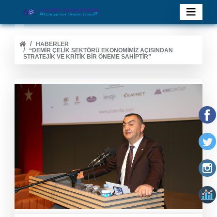
HABERLER
“DEMIR ÇELIK SEKTÖRÜ EKONOMIMIZ AÇISINDAN
STRATEJIK VE KRITIK BIR ÖNEME SAHIPTIR”