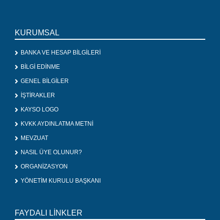
KURUMSAL
BANKA VE HESAP BİLGİLERİ
BİLGİ EDİNME
GENEL BİLGİLER
İŞTİRAKLER
KAYSO LOGO
KVKK AYDINLATMA METNİ
MEVZUAT
NASIL ÜYE OLUNUR?
ORGANİZASYON
YÖNETİM KURULU BAŞKANI
FAYDALI LİNKLER