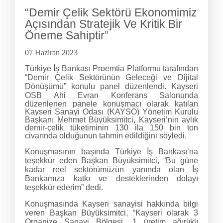
“Demir Çelik Sektörü Ekonomimiz
Açısından Stratejik Ve Kritik Bir
Öneme Sahiptir”
07 Haziran 2023
Türkiye İş Bankası Proemtia Platformu tarafından
“Demir Çelik Sektörünün Geleceği ve Dijital
Dönüşümü” konulu panel düzenlendi. Kayseri
OSB Ahi Evran Konferans Salonunda
düzenlenen panele konuşmacı olarak katılan
Kayseri Sanayi Odası (KAYSO) Yönetim Kurulu
Başkanı Mehmet Büyüksimitci, Kayseri’nin aylık
demir-çelik tüketiminin 130 ila 150 bin ton
civarında olduğunun tahmin edildiğini söyledi.
Konuşmasının başında Türkiye İş Bankası’na
teşekkür eden Başkan Büyüksimitci, “Bu güne
kadar reel sektörümüzün yanında olan İş
Bankamıza katkı ve desteklerinden dolayı
teşekkür ederim” dedi.
Konuşmasında Kayseri sanayisi hakkında bilgi
veren Başkan Büyüksimitci, “Kayseri olarak 3
Organize Sanayi Bölgesi, 1 üretim ağırlıklı