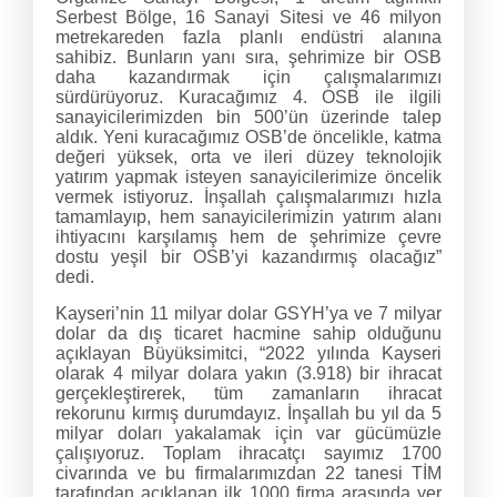
Serbest Bölge, 16 Sanayi Sitesi ve 46 milyon
metrekareden fazla planlı endüstri alanına
sahibiz. Bunların yanı sıra, şehrimize bir OSB
daha kazandırmak için çalışmalarımızı
sürdürüyoruz. Kuracağımız 4. OSB ile ilgili
sanayicilerimizden bin 500’ün üzerinde talep
aldık. Yeni kuracağımız OSB’de öncelikle, katma
değeri yüksek, orta ve ileri düzey teknolojik
yatırım yapmak isteyen sanayicilerimize öncelik
vermek istiyoruz. İnşallah çalışmalarımızı hızla
tamamlayıp, hem sanayicilerimizin yatırım alanı
ihtiyacını karşılamış hem de şehrimize çevre
dostu yeşil bir OSB’yi kazandırmış olacağız”
dedi.
Kayseri’nin 11 milyar dolar GSYH’ya ve 7 milyar
dolar da dış ticaret hacmine sahip olduğunu
açıklayan Büyüksimitci, “2022 yılında Kayseri
olarak 4 milyar dolara yakın (3.918) bir ihracat
gerçekleştirerek, tüm zamanların ihracat
rekorunu kırmış durumdayız. İnşallah bu yıl da 5
milyar doları yakalamak için var gücümüzle
çalışıyoruz. Toplam ihracatçı sayımız 1700
civarında ve bu firmalarımızdan 22 tanesi TİM
tarafından açıklanan ilk 1000 firma arasında yer