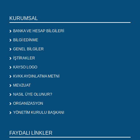
KURUMSAL
BANKA VE HESAP BİLGİLERİ
BİLGİ EDİNME
GENEL BİLGİLER
İŞTİRAKLER
KAYSO LOGO
KVKK AYDINLATMA METNİ
MEVZUAT
NASIL ÜYE OLUNUR?
ORGANİZASYON
YÖNETİM KURULU BAŞKANI
FAYDALI LİNKLER