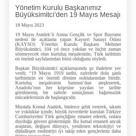
Yönetim Kurulu Başkanımız
Büyüksimitci’den 19 Mayıs Mesajı
18 Mayıs 2023
19 Mayıs Atatürk’ü Anma Gençlik ve Spor Bayramı
nedeni ile açıklama yapan Kayseri Sanayi Odası
(KAYSO) Yönetim Kurulu Başkanı Mehmet
Büyüksimitci, 104 yıl önce yakılan ve hiçbir zaman
sönmeyecek olan kurtuluş meşalesinin, Türk tarihinin
en önemli sayfalarından birisi olduğunu söyledi.
Başkan Büyüksimitci açıklamasında şu ifadelere yer
verdi; “19 Mayıs 1919 tarihi, zaferlerle dolu şanlı
tarihimizin en önemli dönüm noktalarından biridir.
Kurtuluş meşalesinin Samsun’dan ateşlenerek,
Anadolu’nun her köşesine yayılan ve tarihte
görülmemiş bir zaferle sonuçlanan bağımsızlık
mücadelemizin de başlangıcıdır.
Mustafa Kemal Atatürk, binlerce şehit vererek, sıkıntı
ve yokluklar içinde, büyük özverilerle kurulan Türkiye
Cumhuriyetini Türk gençliğine emanet ederek, onlara
duyduğu güveni göstermiştir. Bu kutsal emaneti ancak
araştıran, değişen dünyayı, yenilenen teknolojiyi ve
dijitalleşen endüstriyi iyi takip eden gençlerimiz daha
ileriye taşıyacaktır.