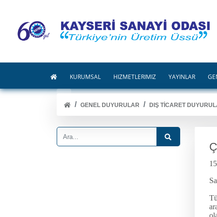
KURUMSAL
HİZMETLERİMİZ
YAYINLAR
GE
GENEL DUYURULAR
DIŞ TİCARET DUYURUL
Ç
15
Sa
Tü
ar
ol