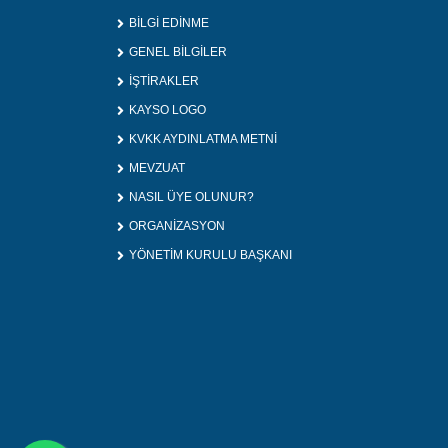
BİLGİ EDİNME
GENEL BİLGİLER
İŞTİRAKLER
KAYSO LOGO
KVKK AYDINLATMA METNİ
MEVZUAT
NASIL ÜYE OLUNUR?
ORGANİZASYON
YÖNETİM KURULU BAŞKANI