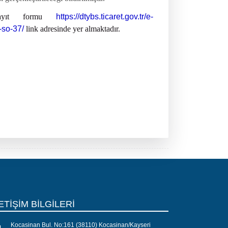
kayıt formu
https://dtybs.ticaret.gov.tr/e-
-so-37/
link adresinde yer almaktadır.
ETİŞİM BİLGİLERİ
Kocasinan Bul. No:161 (38110) Kocasinan/Kayseri