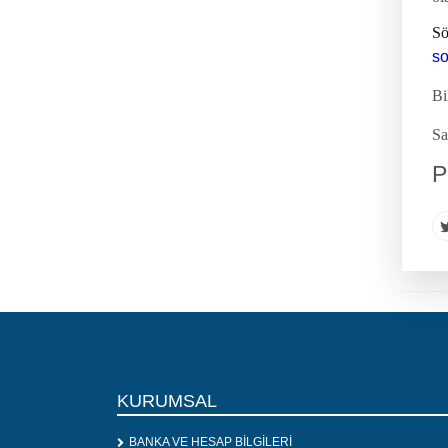
S
so
Bi
Sa
P
KURUMSAL
BANKA VE HESAP BİLGİLERİ