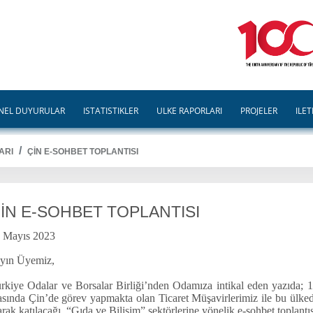
NEL DUYURULAR
İSTATİSTİKLER
ÜLKE RAPORLARI
PROJELER
İLET
ARI
ÇİN E-SOHBET TOPLANTISI
İN E-SOHBET TOPLANTISI
 Mayıs 2023
yın Üyemiz,
rkiye Odalar ve Borsalar Birliği’nden Odamıza intikal eden yazıda; 
asında Çin’de görev yapmakta olan Ticaret Müşavirlerimiz ile bu ülke
arak katılacağı “Gıda ve Bilişim” sektörlerine yönelik e-sohbet toplantısı 