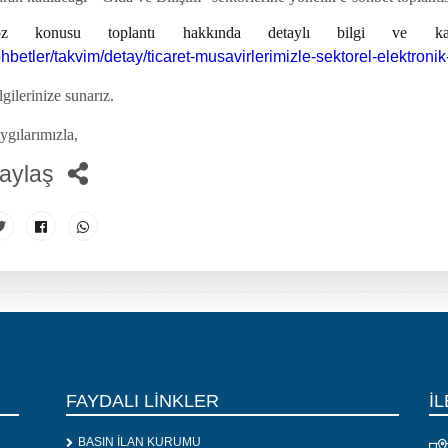
öz konusu toplantı hakkında detaylı bilgi ve 
hbetler/takvim/detay/ticaret-musavirlerimizle-sektorel-elektronik
lgilerinize sunarız.
ygılarımızla,
aylaş
FAYDALI LİNKLER
İL
BASIN İLAN KURUMU