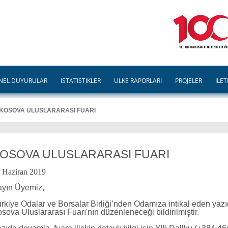
NEL DUYURULAR
İSTATİSTİKLER
ÜLKE RAPORLARI
PROJELER
İLET
KOSOVA ULUSLARARASI FUARI
OSOVA ULUSLARARASI FUARI
 Haziran 2019
yın Üyemiz,
rkiye Odalar ve Borsalar Birliği’nden Odamıza intikal eden yazı
sova Uluslararası Fuarı'nın düzenleneceği bildirilmiştir.