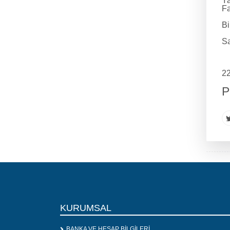
Ya
Fa
Bi
Sa
22
P
KURUMSAL
BANKA VE HESAP BİLGİLERİ