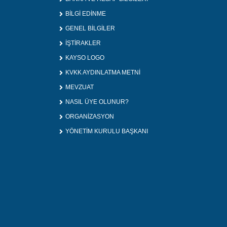
BİLGİ EDİNME
GENEL BİLGİLER
İŞTİRAKLER
KAYSO LOGO
KVKK AYDINLATMA METNİ
MEVZUAT
NASIL ÜYE OLUNUR?
ORGANİZASYON
YÖNETİM KURULU BAŞKANI