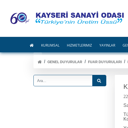
KURUMSAL
HİZMETLERİMİZ
YAYINLAR
GE
GENEL DUYURULAR
FUAR DUYURULARI
K
22
Sa
Tü
Ko