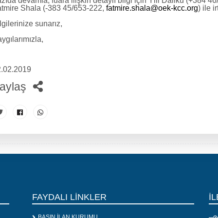
zıda devamla, fuara ilişkin detaylı bilgi için Ylli Dallku (+384 4
tmire Shala (-383 45/653-222,
fatmire.shala@oek-kcc.org
) ile 
lgilerinize sunarız,
ygılarımızla,
.02.2019
aylaş
FAYDALI LİNKLER
İL
BASIN İLAN KURUMU