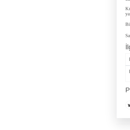
Kı
ya
Bi
Sa
İ
P