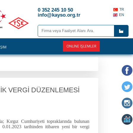
0 352 245 10 50
TR
info@kayso.org.tr
EN
ONLINE İŞLEMLER
İŞİM
LİK VERGİ DÜZENLEMESİ
a; Kırgız Cumhuriyeti topraklarında bulunan
n 0.01.2023 tarihinden itibaren yeni bir vergi