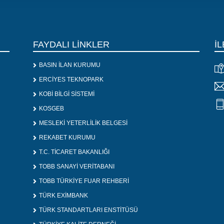
FAYDALI LİNKLER
İL
BASIN İLAN KURUMU
ERCİYES TEKNOPARK
KOBİ BİLGİ SİSTEMİ
KOSGEB
MESLEKİ YETERLİLİK BELGESİ
REKABET KURUMU
T.C. TİCARET BAKANLIĞI
TOBB SANAYİ VERİTABANI
TOBB TÜRKİYE FUAR REHBERİ
TÜRK EXİMBANK
TÜRK STANDARTLARI ENSTİTÜSÜ