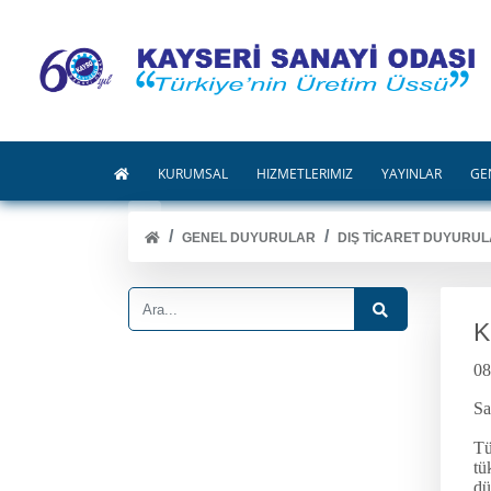
KURUMSAL
HİZMETLERİMİZ
YAYINLAR
GE
GENEL DUYURULAR
DIŞ TİCARET DUYURUL
K
08
Sa
Tü
tü
dü