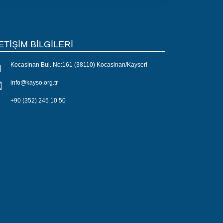
ETİŞİM BİLGİLERİ
Kocasinan Bul. No:161 (38110) Kocasinan/Kayseri
info@kayso.org.tr
+90 (352) 245 10 50