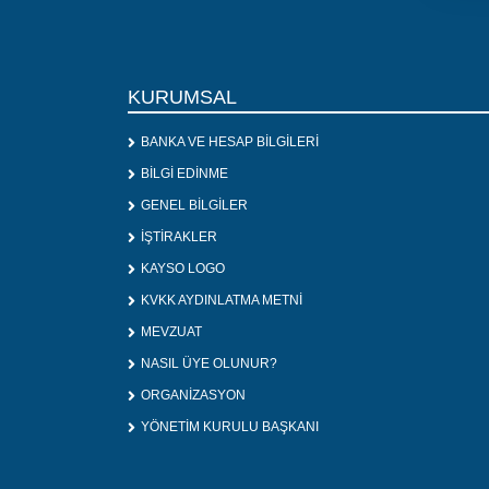
KURUMSAL
BANKA VE HESAP BİLGİLERİ
BİLGİ EDİNME
GENEL BİLGİLER
İŞTİRAKLER
KAYSO LOGO
KVKK AYDINLATMA METNİ
MEVZUAT
NASIL ÜYE OLUNUR?
ORGANİZASYON
YÖNETİM KURULU BAŞKANI