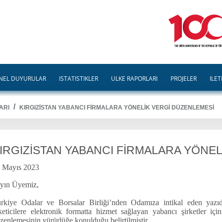
NEL DUYURULAR
İSTATİSTİKLER
ÜLKE RAPORLARI
PROJELER
İLET
ARI
KIRGIZİSTAN YABANCI FİRMALARA YÖNELİK VERGİ DÜZENLEMESİ
IRGIZİSTAN YABANCI FİRMALARA YÖNE
 Mayıs 2023
yın Üyemiz,
rkiye Odalar ve Borsalar Birliği’nden Odamıza intikal eden yazıd
keticilere elektronik formatta hizmet sağlayan yabancı şirketler içi
zenlemesinin yürürlüğe konulduğu belirtilmiştir.