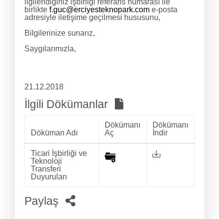
ilgilendiğiniz işbirliği referans numarası ile
birlikte
f.guc@erciyesteknopark.com
e-posta
adresiyle iletişime geçilmesi hususunu,
Bilgilerinize sunarız,
Saygılarımızla,
21.12.2018
İlgili Dökümanlar
Dökümanı
Dökümanı
Döküman Adı
Aç
İndir
Ticari İşbirliği ve
Teknoloji
Transferi
Duyuruları
Paylaş