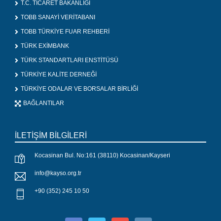
T.C. TİCARET BAKANLIĞI
TOBB SANAYİ VERİTABANI
TOBB TÜRKİYE FUAR REHBERİ
TÜRK EXİMBANK
TÜRK STANDARTLARI ENSTİTÜSÜ
TÜRKİYE KALİTE DERNEĞİ
TÜRKİYE ODALAR VE BORSALAR BİRLİĞİ
BAĞLANTILAR
İLETİŞİM BİLGİLERİ
Kocasinan Bul. No:161 (38110) Kocasinan/Kayseri
info@kayso.org.tr
+90 (352) 245 10 50