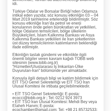
idi.
Türkiye Odalar ve Borsalar Birliği’nden Odamıza
intikal eden yazıda; söz konusu etkinliğin 03 – 04
Mart 2019 tarihlerine ertelendiği bildirilmiştir. Söz
konusu etkinliğe İran’da petrol ve enerji
konularının önde gelen bürokratları ve yetkilileri,
bölge Odaların temsilcileri, bölge ülkelerin
Büyükelçileri, İslam Kalkınma Bankası ve Asya
Kalkınma Bankası yetkilileri ile İran şirketlerinin
üst düzey temsilcilerinin katılımlarının beklendiği
ifade edilmiştir.
Etkinliğin taslak gündemi ve etkinlikle ilgili
önemli bilgiler veren kavram kağıdı TOBB web
sitesinin (www.tobb.org.tr)
“Hizmetler/Uluslararası İş İmkanları-Ülke
Duyuruları-İran” bölümünde yer almaktadır.
Konuyla ilgili detaylı bilgi ve katılım bildirmek için
EİT TSO Genel Sekreterliği ve EİT TSO İran
Ulusal Komitesi ile irtibata geçilebilmektedir.
• EİT TSO Genel Sekreterliği: E-posta:
ecocci@tobb.org.tr ; Tel: 0212 924 3973
• EİT TSO İran Ulusal Komitesi: Mehdi Bey veya
Elaheh Hanım; E-posta:
ecochamber@gmail.com; Tel: +98 21 85732533;