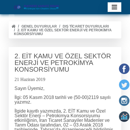
GENEL DUYURULAR
DIŞ TİCARET DUYURULARI
2. EİT KAMU VE ÖZEL SEKTÖR ENERJİ VE PETROKİMYA
KONSORSİYUMU
2. EİT KAMU VE ÖZEL SEKTÖR
ENERJİ VE PETROKİMYA
KONSORSİYUMU
21 Haziran 2019
Sayın Üyemiz,
İlgi: 05 Kasım 2018 tarihli ve (50-00)2119 sayılı
yazımız.
İlgide kayıtlı yazımızda, 2. EİT Kamu ve Özel
Sektör Enerji – Petrokimya Konsorsiyumu
etkinliğinin, İran Ticaret Sanayiler Madenler ve
Tarım Odası tarafından, 02 – 03 Aralık 2018
tarihlerinde, Tahran’da düzenleneceği bildirilmiş