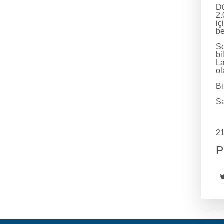
Dü
2.
iç
be
So
bi
La
ol
Bi
Sa
21
P