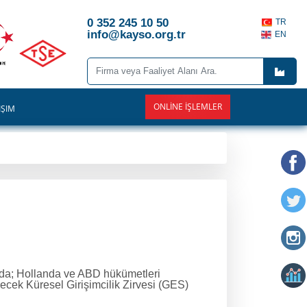
0 352 245 10 50
TR
info@kayso.org.tr
EN
ONLINE İŞLEMLER
İŞİM
zıda; Hollanda ve ABD hükümetleri
ecek Küresel Girişimcilik Zirvesi (GES)