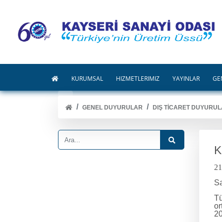
KURUMSAL
HİZMETLERİMİZ
YAYINLAR
GE
GENEL DUYURULAR
DIŞ TİCARET DUYURUL
K
21
Sa
Tü
or
20