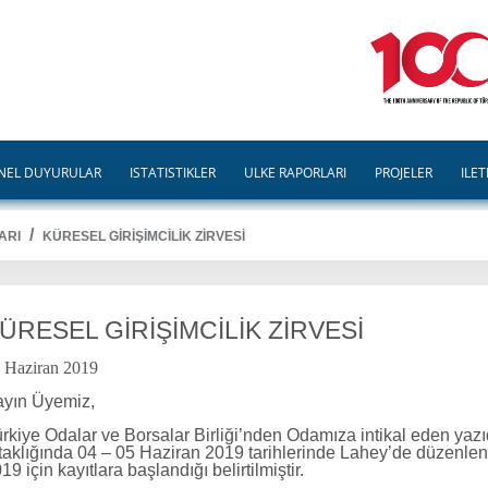
NEL DUYURULAR
İSTATİSTİKLER
ÜLKE RAPORLARI
PROJELER
İLET
ARI
KÜRESEL GİRİŞİMCİLİK ZİRVESİ
ÜRESEL GİRİŞİMCİLİK ZİRVESİ
 Haziran 2019
yın Üyemiz,
rkiye Odalar ve Borsalar Birliği’nden Odamıza intikal eden ya
taklığında 04 – 05 Haziran 2019 tarihlerinde Lahey’de düzenlen
19 için kayıtlara başlandığı belirtilmiştir.