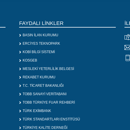
FAYDALI LİNKLER
İL
BASIN İLAN KURUMU
ERCİYES TEKNOPARK
KOBİ BİLGİ SİSTEMİ
KOSGEB
MESLEKİ YETERLİLİK BELGESİ
REKABET KURUMU
T.C. TİCARET BAKANLIĞI
TOBB SANAYİ VERİTABANI
TOBB TÜRKİYE FUAR REHBERİ
TÜRK EXİMBANK
TÜRK STANDARTLARI ENSTİTÜSÜ
TÜRKİYE KALİTE DERNEĞİ