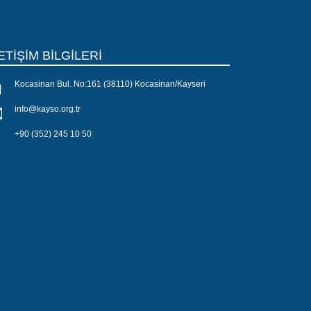
ETİŞİM BİLGİLERİ
Kocasinan Bul. No:161 (38110) Kocasinan/Kayseri
info@kayso.org.tr
+90 (352) 245 10 50