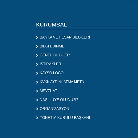
KURUMSAL
BANKA VE HESAP BİLGİLERİ
BİLGİ EDİNME
GENEL BİLGİLER
İŞTİRAKLER
KAYSO LOGO
KVKK AYDINLATMA METNİ
MEVZUAT
NASIL ÜYE OLUNUR?
ORGANİZASYON
YÖNETİM KURULU BAŞKANI