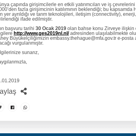
nya çapında girişimcilerle en etkili yatırımcıları ve iş çevrelerin
000’den fazla girişimcinin katılımının beklendiği; bu kapsamda
in yer ayrıldığı ve tarım teknolojileri, iletişim (connectivity), enerj
lirlendiği ifade edilmiştir.
n başvuru tarihi
30 Ocak 2019
olan bahse konu Zirveye ilişkin 
lgilere
http://www.ges2019nl.nl/
adresinden ulaşılabilmekte olup
hey Büyükelçiliğimizin embassy.thehague@mfa.gov.tr e-posta adre
acağı vurgulanmıştır.
lgilerinize sunarız,
ygılarımızla,
.01.2019
aylaş