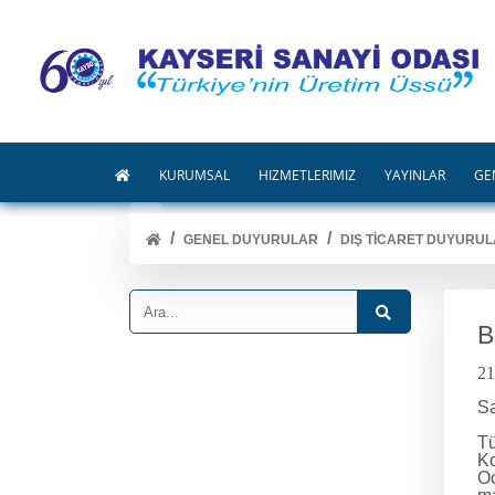
KURUMSAL
HİZMETLERİMİZ
YAYINLAR
GE
GENEL DUYURULAR
DIŞ TİCARET DUYURUL
B
21
Sa
Tü
Ko
Oc