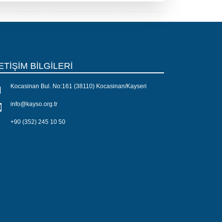
ETİŞİM BİLGİLERİ
Kocasinan Bul. No:161 (38110) Kocasinan/Kayseri
info@kayso.org.tr
+90 (352) 245 10 50