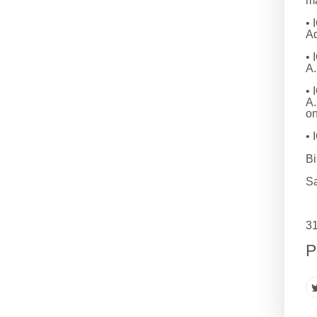
ma
•
Ad
•
A.
•
A.
on
•
Bi
Sa
31
P