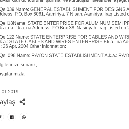
lvarlıkları dondurulan şahıslar ve kuruluşlar listesinden aşağıda ka
 IQe.039 Name: GENERAL ESTABLISHMENT FOR DESIGNS AND
dress: P.O. Box 6061, Aamiriya, 7 Nisan, Aamiriya, Iraq Listed o
 IQe.l18Name: STATE ENTERPRISE FOR ALUMINUM SEMI 
k.a.:na F.k.a.:na Address: P.O.Box 38, Nasiriyah, Iraq Listed on:
 IQe.122 Name: STATE ENTERPRISE FOR CABLES AND Wl
k.a.: STATE CABLES AND WIRES ENTERPRISE F.k.a.: na Addres
: 26 Apr. 2004 Other inforınation:
 IQe. 098 Name: RAYON STATE ESTABLISHMENT A.k.a.: R
lgilerinize sunarız,
ygılarımızla,
.01.2019
aylaş