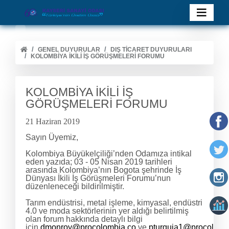
GENEL DUYURULAR
DIŞ TİCARET DUYURULARI
KOLOMBİYA İKİLİ İŞ GÖRÜŞMELERİ FORUMU
KOLOMBİYA İKİLİ İŞ
GÖRÜŞMELERİ FORUMU
21 Haziran 2019
Sayın Üyemiz,
Kolombiya Büyükelçiliği’nden Odamıza intikal
eden yazıda; 03 - 05 Nisan 2019 tarihleri
arasında Kolombiya’nın Bogota şehrinde İş
Dünyası İkili İş Görüşmeleri Forumu’nun
düzenleneceği bildirilmiştir.
Tarım endüstrisi, metal işleme, kimyasal, endüstri
4.0 ve moda sektörlerinin yer aldığı belirtilmiş
olan forum hakkında detaylı bilgi
için
dmonroy@procolombia.co
ve
pturquia1@procolomb