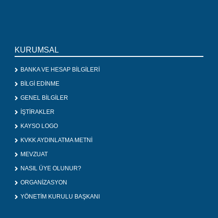
KURUMSAL
BANKA VE HESAP BİLGİLERİ
BİLGİ EDİNME
GENEL BİLGİLER
İŞTİRAKLER
KAYSO LOGO
KVKK AYDINLATMA METNİ
MEVZUAT
NASIL ÜYE OLUNUR?
ORGANİZASYON
YÖNETİM KURULU BAŞKANI