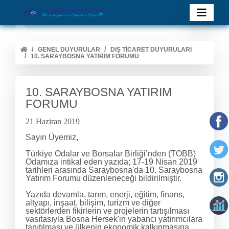
GENEL DUYURULAR
DIŞ TİCARET DUYURULARI
10. SARAYBOSNA YATIRIM FORUMU
10. SARAYBOSNA YATIRIM
FORUMU
21 Haziran 2019
Sayın Üyemiz,
Türkiye Odalar ve Borsalar Birliği’nden (TOBB)
Odamıza intikal eden yazıda; 17-19 Nisan 2019
tarihleri arasında Saraybosna'da 10. Saraybosna
Yatırım Forumu düzenleneceği bildirilmiştir.
Yazıda devamla, tarım, enerji, eğitim, finans,
altyapı, inşaat, bilişim, turizm ve diğer
sektörlerden fikirlerin ve projelerin tartışılması
vasıtasıyla Bosna Hersek'in yabancı yatırımcılara
tanıtılması ve ülkenin ekonomik kalkınmasına