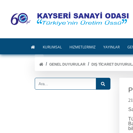
KURUMSAL
HİZMETLERİMİZ
YAYINLAR
GE
GENEL DUYURULAR
DIŞ TİCARET DUYURUL
P
21
Sa
Tü
Ba
bi