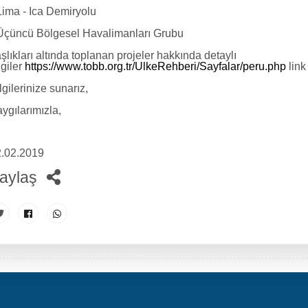
Lima - Ica Demiryolu
Üçüncü Bölgesel Havalimanları Grubu
şlıkları altında toplanan projeler hakkında detaylı
lgiler
https://www.tobb.org.tr/UlkeRehberi/Sayfalar/peru.php
link
lgilerinize sunarız,
ygılarımızla,
.02.2019
aylaş