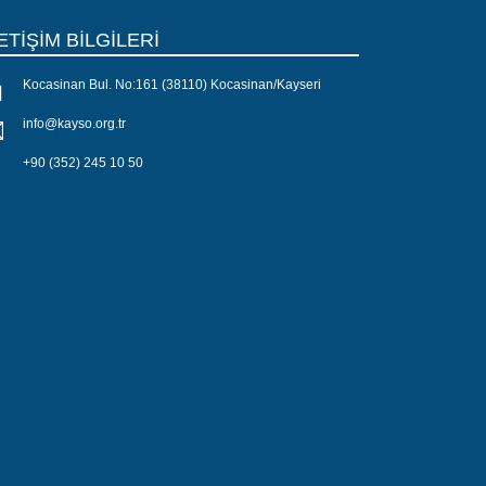
ETİŞİM BİLGİLERİ
Kocasinan Bul. No:161 (38110) Kocasinan/Kayseri
info@kayso.org.tr
+90 (352) 245 10 50