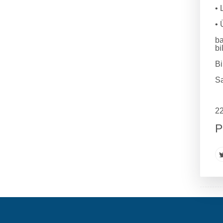
• 
• 
ba
bi
Bi
Sa
22
P