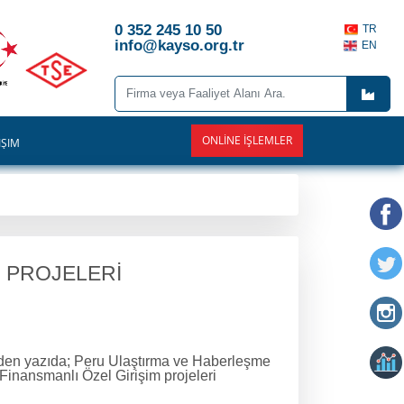
0 352 245 10 50
TR
info@kayso.org.tr
EN
ONLINE İŞLEMLER
İŞİM
M PROJELERİ
eden yazıda; Peru Ulaştırma ve Haberleşme
 Finansmanlı Özel Girişim projeleri