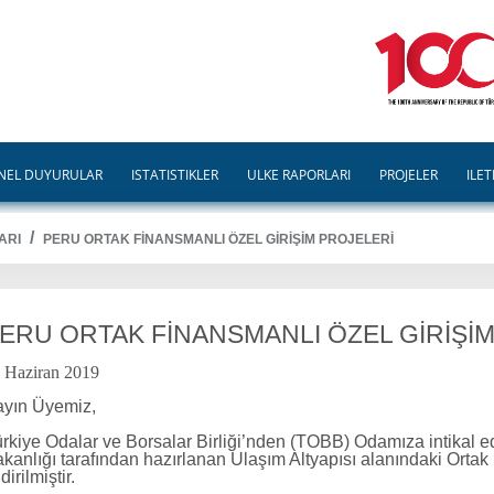
NEL DUYURULAR
İSTATİSTİKLER
ÜLKE RAPORLARI
PROJELER
İLET
ARI
PERU ORTAK FİNANSMANLI ÖZEL GİRİŞİM PROJELERİ
ERU ORTAK FİNANSMANLI ÖZEL GİRİŞİ
 Haziran 2019
yın Üyemiz,
rkiye Odalar ve Borsalar Birliği’nden (TOBB) Odamıza intikal 
kanlığı tarafından hazırlanan Ulaşım Altyapısı alanındaki Ortak
ldirilmiştir.