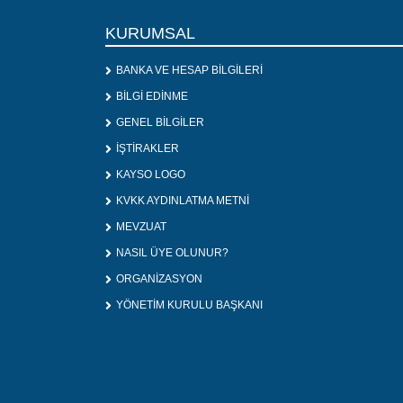
KURUMSAL
BANKA VE HESAP BİLGİLERİ
BİLGİ EDİNME
GENEL BİLGİLER
İŞTİRAKLER
KAYSO LOGO
KVKK AYDINLATMA METNİ
MEVZUAT
NASIL ÜYE OLUNUR?
ORGANİZASYON
YÖNETİM KURULU BAŞKANI