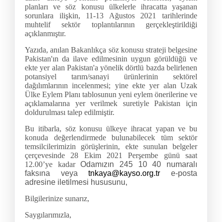
planları ve söz konusu ülkelerle ihracatta yaşanan
sorunlara ilişkin,
11-13 Ağustos 2021
tarihlerinde
muhtelif sektör toplantılarının gerçekleştirildiği
açıklanmıştır.
Yazıda, anılan Bakanlıkça söz konusu strateji belgesine
Pakistan'ın da ilave edilmesinin uygun görüldüğü ve
ekte yer alan Pakistan'a yönelik dörtlü bazda belirlenen
potansiyel tarım/sanayi ürünlerinin sektörel
dağılımlarının incelenmesi; yine ekte yer alan Uzak
Ülke Eylem Planı tablosunun yeni eylem önerilerine ve
açıklamalarına yer verilmek suretiyle Pakistan için
doldurulması talep edilmiştir.
Bu itibarla, söz konusu ülkeye ihracat yapan ve bu
konuda değerlendirmede bulunabilecek tüm sektör
temsilcilerimizin görüşlerinin, ekte sunulan belgeler
çerçevesinde
28 Ekim 2021
Perşembe günü saat
12.00’ye kadar
Odamızın 245 10 40 numaralı
faksına veya
tnkaya@kayso.org.tr
e-posta
adresine iletilmesi hususunu,
Bilgilerinize sunarız,
Saygılarımızla,