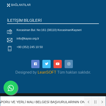
BAĞLANTILAR
İLETİŞİM BİLGİLERİ
Kocasinan Bul. No:161 (38110) Kocasinan/Kayseri
info@kayso.org.tr
+90 (352) 245 10 50
Designed by
LeanSOFT
Tüm hakları saklıdır.
Copyright 2019 Designed by
Lean SOFT
| Tüm hakları
RAPORU VE YERLİ MALI BELGESİ BAŞVURULARININ ONLİNE SİSTEMD
saklıdır.