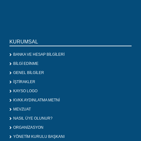
KURUMSAL
BANKA VE HESAP BİLGİLERİ
BİLGİ EDİNME
GENEL BİLGİLER
İŞTİRAKLER
KAYSO LOGO
KVKK AYDINLATMA METNİ
MEVZUAT
NASIL ÜYE OLUNUR?
ORGANİZASYON
YÖNETİM KURULU BAŞKANI