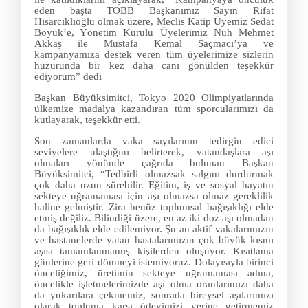
eden başta TOBB Başkanımız Sayın Rifat
Hisarcıklıoğlu olmak üzere, Meclis Katip Üyemiz Sedat
Böyük’e, Yönetim Kurulu Üyelerimiz Nuh Mehmet
Akkaş ile Mustafa Kemal Saçmacı’ya ve
kampanyamıza destek veren tüm üyelerimize sizlerin
huzurunda bir kez daha canı gönülden teşekkür
ediyorum” dedi
Başkan Büyüksimitci, Tokyo 2020 Olimpiyatlarında
ülkemize madalya kazandıran tüm sporcularımızı da
kutlayarak, teşekkür etti.
Son zamanlarda vaka sayılarının tedirgin edici
seviyelere ulaştığını belirterek, vatandaşlara aşı
olmaları yönünde çağrıda bulunan Başkan
Büyüksimitci, “Tedbirli olmazsak salgını durdurmak
çok daha uzun sürebilir. Eğitim, iş ve sosyal hayatın
sekteye uğramaması için aşı olmazsa olmaz gereklilik
haline gelmiştir. Zira henüz toplumsal bağışıklığı elde
etmiş değiliz. Bilindiği üzere, en az iki doz aşı olmadan
da bağışıklık elde edilemiyor. Şu an aktif vakalarımızın
ve hastanelerde yatan hastalarımızın çok büyük kısmı
aşısı tamamlanmamış kişilerden oluşuyor. Kısıtlama
günlerine geri dönmeyi istemiyoruz. Dolayısıyla birinci
önceliğimiz, üretimin sekteye uğramaması adına,
öncelikle işletmelerimizde aşı olma oranlarımızı daha
da yukarılara çekmemiz, sonrada bireysel aşılarımızı
olarak topluma karşı ödevimizi yerine getirmemiz