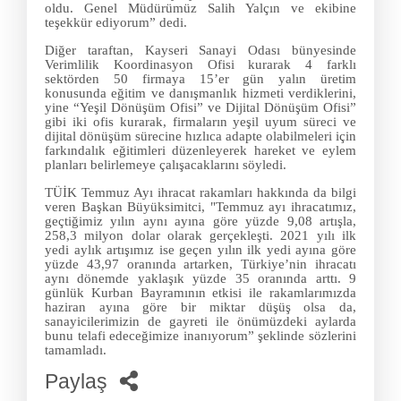
oldu. Genel Müdürümüz Salih Yalçın ve ekibine
teşekkür ediyorum” dedi.
Diğer taraftan, Kayseri Sanayi Odası bünyesinde
Verimlilik Koordinasyon Ofisi kurarak 4 farklı
sektörden 50 firmaya 15’er gün yalın üretim
konusunda eğitim ve danışmanlık hizmeti verdiklerini,
yine “Yeşil Dönüşüm Ofisi” ve Dijital Dönüşüm Ofisi”
gibi iki ofis kurarak, firmaların yeşil uyum süreci ve
dijital dönüşüm sürecine hızlıca adapte olabilmeleri için
farkındalık eğitimleri düzenleyerek hareket ve eylem
planları belirlemeye çalışacaklarını söyledi.
TÜİK Temmuz Ayı ihracat rakamları hakkında da bilgi
veren Başkan Büyüksimitci, "Temmuz ayı ihracatımız,
geçtiğimiz yılın aynı ayına göre yüzde 9,08 artışla,
258,3 milyon dolar olarak gerçekleşti. 2021 yılı ilk
yedi aylık artışımız ise geçen yılın ilk yedi ayına göre
yüzde 43,97 oranında artarken, Türkiye’nin ihracatı
aynı dönemde yaklaşık yüzde 35 oranında arttı. 9
günlük Kurban Bayramının etkisi ile rakamlarımızda
haziran ayına göre bir miktar düşüş olsa da,
sanayicilerimizin de gayreti ile önümüzdeki aylarda
bunu telafi edeceğimize inanıyorum” şeklinde sözlerini
tamamladı.
Paylaş