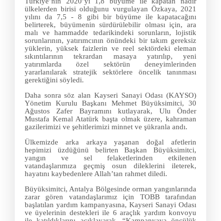
Türkiye’nin 2020’yi 1,8 büyüme ile kapatan nadir
ülkelerden birisi olduğunu vurgulayan Özkaya, 2021
yılını da 7,5 - 8 gibi bir büyüme ile kapatacağını
belirterek, büyümenin sürdürülebilir olması için, ara
malı ve hammadde tedarikindeki sorunların, lojistik
sorunlarının, yatırımcının önündeki bir takım gereksiz
yüklerin, yüksek faizlerin ve reel sektördeki eleman
sıkıntılarının tekrardan masaya yatırılıp, yeni
yatırımlarda özel sektörün deneyimlerinden
yararlanılarak stratejik sektörlere öncelik tanınması
gerektiğini söyledi.
Daha sonra söz alan Kayseri Sanayi Odası (KAYSO)
Yönetim Kurulu Başkanı Mehmet Büyüksimitci, 30
Ağustos Zafer Bayramını kutlayarak, Ulu Önder
Mustafa Kemal Atatürk başta olmak üzere, kahraman
gazilerimizi ve şehitlerimizi minnet ve şükranla andı.
Ülkemizde arka arkaya yaşanan doğal afetlerin
hepimizi üzdüğünü belirten Başkan Büyüksimitci,
yangın ve sel felaketlerinden etkilenen
vatandaşlarımıza geçmiş osun dileklerini ileterek,
hayatını kaybedenlere Allah’tan rahmet diledi.
Büyüksimitci, Antalya Bölgesinde orman yangınlarında
zarar gören vatandaşlarımız için TOBB tarafından
başlatılan yardım kampanyasına, Kayseri Sanayi Odası
ve üyelerinin destekleri ile 6 araçlık yardım konvoyu
ile katıldıklarını açıklayarak, “Kampanyaya öncülük