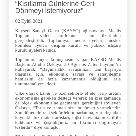
“Kısıtlama Günlerine Geri
Dönmeyi İstemiyoruz”
02 Eylül 2021
Kayseri Sanayi Odası (KAYSO) ağustos ayı Meclis
Toplantısı video konferans sistemi üzerinden
gerçekleştirildi. Toplantıya, meclis üyeleri, meslek
komitesi üyeleri, disiplin kurulu ve yüksek istişare
kurulu üyeleri katıldı.
Toplantının açılış konuşmasını yapan KAYSO Meclis
Başkanı Abidin Özkaya, 30 Ağustos Zafer Bayramı’nı
kutlayarak, “Bağımsızlık savaşımızın tam başarıya
ulaşması için, ekonomik savaşı ve sanayileşme
hamlesini de hızla kazanmamız olduğunu asla
unutmamalıyız” dedi.
Ülke olarak kamu ve özel sektörle el ele verip üretim
ekonomisine gereken desteği vererek en kısa zamanda
da ölçek ekonomisine geçmemiz gerektiğini söyleyen
Özkaya, “Tarih ve zaman bize bu fırsatı vermektedir.
Son dönemde reel sektördeki toparlanma, yurt dışından
kaynaklı hızlı talep artışları, lojistik avantajımız, ürün
kalitemiz ve çeşitliliğimiz bu fikrimizi doğrulayan
tezlerdir” diye konuştu.