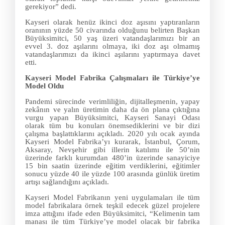
gerekiyor” dedi.
Kayseri olarak henüz ikinci doz aşısını yaptıranların
oranının yüzde 50 civarında olduğunu belirten Başkan
Büyüksimitci, 50 yaş üzeri vatandaşlarımızı bir an
evvel 3. doz aşılarını olmaya, iki doz aşı olmamış
vatandaşlarımızı da ikinci aşılarını yaptırmaya davet
etti.
Kayseri Model Fabrika Çalışmaları ile Türkiye’ye
Model Oldu
Pandemi sürecinde verimliliğin, dijitalleşmenin, yapay
zekânın ve yalın üretimin daha da ön plana çıktığına
vurgu yapan Büyüksimitci, Kayseri Sanayi Odası
olarak tüm bu konuları önemsediklerini ve bir dizi
çalışma başlattıklarını açıkladı. 2020 yılı ocak ayında
Kayseri Model Fabrika’yı kurarak, İstanbul, Çorum,
Aksaray, Nevşehir gibi illerin katılımı ile 50’nin
üzerinde farklı kurumdan 480’in üzerinde sanayiciye
15 bin saatin üzerinde eğitim verdiklerini, eğitimler
sonucu yüzde 40 ile yüzde 100 arasında günlük üretim
artışı sağlandığını açıkladı.
Kayseri Model Fabrikanın yeni uygulamaları ile tüm
model fabrikalara örnek teşkil edecek güzel projelere
imza attığını ifade eden Büyüksimitci, “Kelimenin tam
manası ile tüm Türkiye’ye model olacak bir fabrika