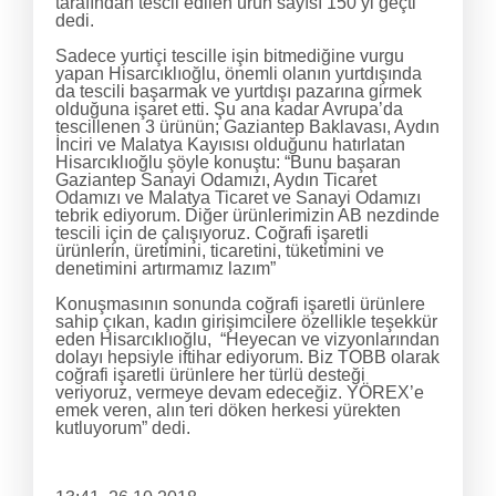
tarafından tescil edilen ürün sayısı 150’yi geçti”
dedi.
Sadece yurtiçi tescille işin bitmediğine vurgu
yapan Hisarcıklıoğlu, önemli olanın yurtdışında
da tescili başarmak ve yurtdışı pazarına girmek
olduğuna işaret etti. Şu ana kadar Avrupa’da
tescillenen 3 ürünün; Gaziantep Baklavası, Aydın
İnciri ve Malatya Kayısısı olduğunu hatırlatan
Hisarcıklıoğlu şöyle konuştu: “Bunu başaran
Gaziantep Sanayi Odamızı, Aydın Ticaret
Odamızı ve Malatya Ticaret ve Sanayi Odamızı
tebrik ediyorum. Diğer ürünlerimizin AB nezdinde
tescili için de çalışıyoruz. Coğrafi işaretli
ürünlerin, üretimini, ticaretini, tüketimini ve
denetimini artırmamız lazım”
Konuşmasının sonunda coğrafi işaretli ürünlere
sahip çıkan, kadın girişimcilere özellikle teşekkür
eden Hisarcıklıoğlu, “Heyecan ve vizyonlarından
dolayı hepsiyle iftihar ediyorum. Biz TOBB olarak
coğrafi işaretli ürünlere her türlü desteği
veriyoruz, vermeye devam edeceğiz. YÖREX’e
emek veren, alın teri döken herkesi yürekten
kutluyorum” dedi.