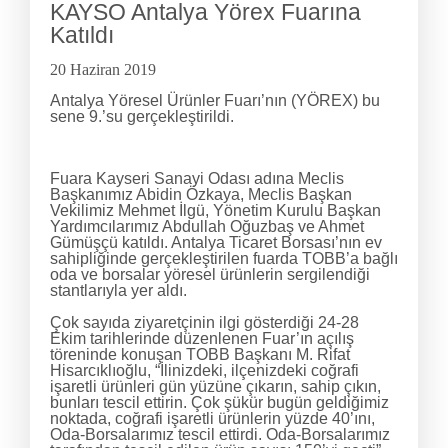
KAYSO Antalya Yörex Fuarına
Katıldı
20 Haziran 2019
Antalya Yöresel Ürünler Fuarı’nın (YÖREX) bu
sene 9.’su gerçekleştirildi.
Fuara Kayseri Sanayi Odası adına Meclis
Başkanımız Abidin Özkaya, Meclis Başkan
Vekilimiz Mehmet İlgü, Yönetim Kurulu Başkan
Yardımcılarımız Abdullah Oğuzbaş ve Ahmet
Gümüşçü katıldı. Antalya Ticaret Borsası’nın ev
sahipliğinde gerçekleştirilen fuarda TOBB’a bağlı
oda ve borsalar yöresel ürünlerin sergilendiği
stantlarıyla yer aldı.
Çok sayıda ziyaretçinin ilgi gösterdiği 24-28
Ekim tarihlerinde düzenlenen Fuar’ın açılış
töreninde konuşan TOBB Başkanı M. Rifat
Hisarcıklıoğlu, “İlinizdeki, ilçenizdeki coğrafi
işaretli ürünleri gün yüzüne çıkarın, sahip çıkın,
bunları tescil ettirin. Çok şükür bugün geldiğimiz
noktada, coğrafi işaretli ürünlerin yüzde 40’ını,
Oda-Borsalarımız tescil ettirdi. Oda-Borsalarımız