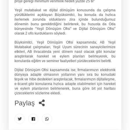
proje gereği minimum verimlilik hedefi yüzde 25 tir”
Yeşil mutabakat ve dijital dönüşüm konusunda da çalışma
yürüttüklerini açıklayan Büyüksimitci, bu konuda da hızlıca
ilerlemek zorunda olduklarını zira içinde bulunduğumuz
dönemin bunu gerektirdiğini belirterek, bu hususta da Oda
bünyesinde “Yeşil Dönüşüm Ofisi” ve Dijital Dönüşüm Ofisi”
olarak 2 ofis kurduklarını söyledi.
Büyksimitci, Yeşil Dönüşüm Ofisi kapsamında; AB Yeşil
Mutabakat çalışmaları, Yeşil Uyum sürecinin sanayicilerimize
etkileri, AB ihracatında yeni dönem nasıl olacak gibi konular
araştırılarak hareket ve eylem planları belirleyerek, bu
konularda eğitim ve seminer faaliyetleri yürüteceklerini belirtti.
Dijital Dönüşüm Ofisi kapsamında ise; firmalarımızın elektronik
dünyaya adapte olmasının yollarının yanı sıra bu konudaki
teşvik ve hibe destekleri araştırılacak, firmalarımızın dijitalleşme,
e-ticaret gibi konularına hızlıca adapte olabilmeleri için hareket
ve eylem planlarının belirlenerek, buna göre bit yol haritası
çizeceklerini sözlerine ekledi.
Paylaş