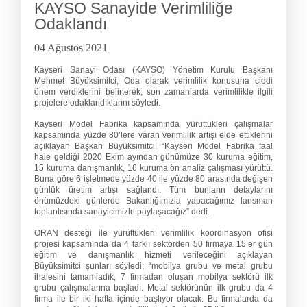
KAYSO Sanayide Verimliliğe
Odaklandı
04 Ağustos 2021
Kayseri Sanayi Odası (KAYSO) Yönetim Kurulu Başkanı
Mehmet Büyüksimitci, Oda olarak verimlilik konusuna ciddi
önem verdiklerini belirterek, son zamanlarda verimlilikle ilgili
projelere odaklandıklarını söyledi.
Kayseri Model Fabrika kapsamında yürüttükleri çalışmalar
kapsamında yüzde 80’lere varan verimlilik artışı elde ettiklerini
açıklayan Başkan Büyüksimitci, “Kayseri Model Fabrika faal
hale geldiği 2020 Ekim ayından günümüze 30 kuruma eğitim,
15 kuruma danışmanlık, 16 kuruma ön analiz çalışması yürüttü.
Buna göre 6 işletmede yüzde 40 ile yüzde 80 arasında değişen
günlük üretim artışı sağlandı. Tüm bunların detaylarını
önümüzdeki günlerde Bakanlığımızla yapacağımız lansman
toplantısında sanayicimizle paylaşacağız” dedi.
ORAN desteği ile yürüttükleri verimlilik koordinasyon ofisi
projesi kapsamında da 4 farklı sektörden 50 firmaya 15’er gün
eğitim ve danışmanlık hizmeti verileceğini açıklayan
Büyüksimitci şunları söyledi; “mobilya grubu ve metal grubu
ihalesini tamamladık, 7 firmadan oluşan mobilya sektörü ilk
grubu çalışmalarına başladı. Metal sektörünün ilk grubu da 4
firma ile bir iki hafta içinde başlıyor olacak. Bu firmalarda da