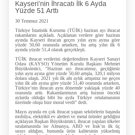
Kayseri’nin İhracatı İlk 6 Ayda
Yüzde 51 Arttı
30 Temmuz 2021
Türkiye İstatistik Kurumu (TÜİK) haziran ayı ihracat
rakamlarını açıkladı. Açıklanan verilere göre haziran
ayında Kayseri ihracatı geçen yılın aynı ayına göre
yüzde 50,60 oranında artarken, bu artış yılın ilk 6
ayında yüzde 51,4 olarak gerçekleşti.
TÜİK ihracat verilerini değerlendiren Kayseri Sanayi
Odası (KAYSO) Yönetim Kurulu Başkanı Mehmet
Büyüksimitci, "Haziran ayı ihracatımız, geçtiğimiz
yılın aynı ayına göre yüzde 50,60 artışla, 320,1 milyon
dolara ulaştı. 2021 yılı ilk altı aylık artışımız ise geçen
yılın ilk altı ayına göre yüzde 51,40 oranında artarken,
Türkiye’nin ihracatı aynı dönemde yaklaşık yüzde 40
oranında arttı. Rakamlarımızın artış hızının önceki
aylarda olduğu bibi bu ayda Türkiye ortalamasının
üzerinde oluşu bize moral verdi” dedi.
Mayıs ayında en çok ihracat yapan sektörlerin başında
mobilya, elektrikli ev aletleri ve metal ürünler geldiğini
açıklayan Başkan Büyüksimitci, ihracat yapılan ülkeler
sıralamasında ise Almanya, ABD ve Irak’ın ilk üç
sırayı aldığını, bununda ürün kalitesinin yükselmiş