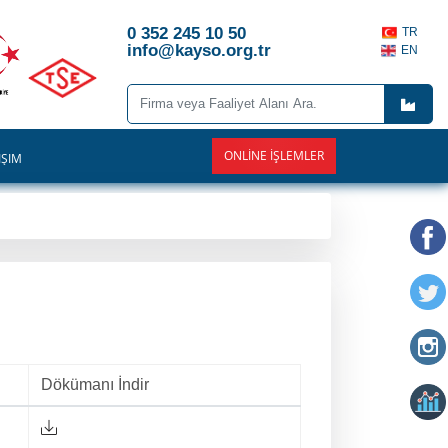
0 352 245 10 50
TR
info@kayso.org.tr
EN
ONLINE İŞLEMLER
İŞİM
Dökümanı İndir