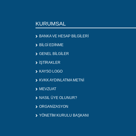
KURUMSAL
BANKA VE HESAP BİLGİLERİ
BİLGİ EDİNME
GENEL BİLGİLER
İŞTİRAKLER
KAYSO LOGO
KVKK AYDINLATMA METNİ
MEVZUAT
NASIL ÜYE OLUNUR?
ORGANİZASYON
YÖNETİM KURULU BAŞKANI