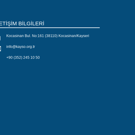
ETİŞİM BİLGİLERİ
Kocasinan Bul. No:161 (38110) Kocasinan/Kayseri
info@kayso.org.tr
+90 (352) 245 10 50