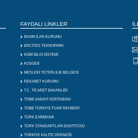
FAYDALI LİNKLER
İL
BASIN İLAN KURUMU
ERCİYES TEKNOPARK
KOBİ BİLGİ SİSTEMİ
KOSGEB
MESLEKİ YETERLİLİK BELGESİ
REKABET KURUMU
T.C. TİCARET BAKANLIĞI
TOBB SANAYİ VERİTABANI
TOBB TÜRKİYE FUAR REHBERİ
TÜRK EXİMBANK
TÜRK STANDARTLARI ENSTİTÜSÜ
TÜRKİYE KALİTE DERNEĞİ