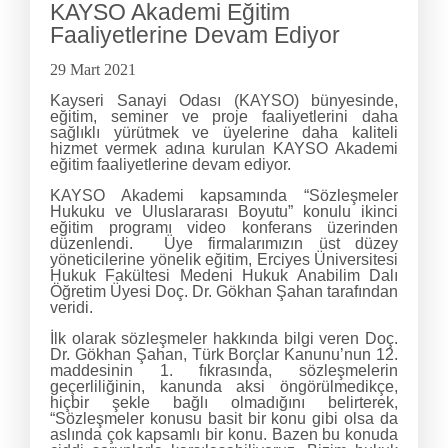
KAYSO Akademi Eğitim
Faaliyetlerine Devam Ediyor
29 Mart 2021
Kayseri Sanayi Odası (KAYSO) bünyesinde,
eğitim, seminer ve proje faaliyetlerini daha
sağlıklı yürütmek ve üyelerine daha kaliteli
hizmet vermek adına kurulan KAYSO Akademi
eğitim faaliyetlerine devam ediyor.
KAYSO Akademi kapsamında “Sözleşmeler
Hukuku ve Uluslararası Boyutu” konulu ikinci
eğitim programı video konferans üzerinden
düzenlendi. Üye firmalarımızın üst düzey
yöneticilerine yönelik eğitim, Erciyes Üniversitesi
Hukuk Fakültesi Medeni Hukuk Anabilim Dalı
Öğretim Üyesi Doç. Dr. Gökhan Şahan tarafından
veridi.
İlk olarak sözleşmeler hakkında bilgi veren Doç.
Dr. Gökhan Şahan, Türk Borçlar Kanunu’nun 12.
maddesinin 1. fıkrasında, sözleşmelerin
geçerliliğinin, kanunda aksi öngörülmedikçe,
hiçbir şekle bağlı olmadığını belirterek,
“Sözleşmeler konusu basit bir konu gibi olsa da
aslında çok kapsamlı bir konu. Bazen bu konuda