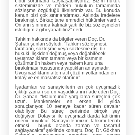
ciddi sorunlarla karşılaşabiliyoruz. Bizim hukuk
sistemimizde ve modern hukukun tamamında
sözleşme özgürlüğü ilkelerimiz var. Bu konuda
kanun bizi çok sınırlandırmaz. Aslında iradelere
bırakmıştır. Birkaç tane emredici hükümler vardır.
Onların sınırında kalmak şartı ile biz sözleşmeleri
istediğimiz gibi yapabiliriz” dedi.
Tahkim hakkında da bilgiler veren Doç. Dr.
Şahan şunları söyledi: “Tahkim sözleşmesi,
tarafların, sözleşme veya sözleşme dışı bir
hukuki ilişkiden doğmuş̧ veya doğabilecek
uyuşmazlıkların tamamı veya bir kısmının
çözümünün hakem veya hakem kuruluna
bırakılması hususunda yaptıkları anlaşmadır.
Uyuşmazlıkların alternatif çözüm yollarından en
kolay ve en masrafsız olanıdır”
İşadamları ve sanayicilerin en çok uyuşmazlık
çıktığı zaman sorun yaşadıklarını ifade eden Doç.
Dr. Şahan, “Malumunuz yargılama süreçleri çok
uzun. Mahkemeler en erken iki yılda
sonuçlanıyor. 10 seneye kadar süren davalar
olabiliyor. Bu süreç içerisinde birçok şey
değişiyor. Dolayısı ile uyuşmazlıklarda tahkimin
önemi büyüktür. Sanayicilerimizin tahkimi tercih
etmesi büyük oranda zaman ve tasarruf
sağlayacaktır” şeklinde konuştu. Doç. Dr. Gökhan