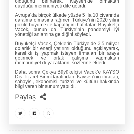
olduğunu belirterek, Kayseri’de olmaktan
duyduğu memnuniyeti dile getirdi.
Avrupa’da birçok ülkede yüzde 5 ila 10 civarında
daralma olmasına rağmen Türkiye’nin 2020 yılını
pozitif büyüme ile kapattığını hatırlatan Büyükelçi
Vacek, bunun da Türkiye’nin pandemiyi iyi
yönettiği anlamına geldiğini söyledi.
Büyükelçi Vacek, Çeklerin Türkiye’de 3.5 milyar
dolarlık bir enerji yatırımı olduğunu açıklayarak,
karşılıklı iş yapmak isteyen firmaları bir araya
getirmek ve ortak çalışma yapmaktan
memnuniyet duyacaklarını sözlerine ekledi.
Daha sonra Çekya Büyükelçisi Vacek’e KAYSO
Dış Ticaret Birimi tarafından, Kayseri’nin ihracatı,
sanayisi, ekonomisi, turizmi ve kültürü hakkında
bilgi veren bir sunum yapıldı.
Paylaş