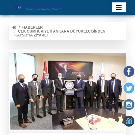
HABERLER
ÇEK CUMHURIYETI ANKARA BÜYÜKELÇISINDEN
KAYSO’YA ZIYARET