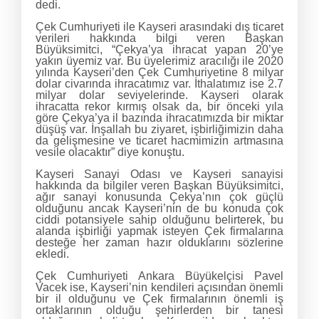
dedi.
Çek Cumhuriyeti ile Kayseri arasındaki dış ticaret
verileri hakkında bilgi veren Başkan
Büyüksimitci, “Çekya’ya ihracat yapan 20’ye
yakın üyemiz var. Bu üyelerimiz aracılığı ile 2020
yılında Kayseri’den Çek Cumhuriyetine 8 milyar
dolar civarında ihracatımız var. İthalatımız ise 2.7
milyar dolar seviyelerinde. Kayseri olarak
ihracatta rekor kırmış olsak da, bir önceki yıla
göre Çekya’ya il bazında ihracatımızda bir miktar
düşüş var. İnşallah bu ziyaret, işbirliğimizin daha
da gelişmesine ve ticaret hacmimizin artmasına
vesile olacaktır” diye konuştu.
Kayseri Sanayi Odası ve Kayseri sanayisi
hakkında da bilgiler veren Başkan Büyüksimitci,
ağır sanayi konusunda Çekya’nın çok güçlü
olduğunu ancak Kayseri’nin de bu konuda çok
ciddi potansiyele sahip olduğunu belirterek, bu
alanda işbirliği yapmak isteyen Çek firmalarına
desteğe her zaman hazır olduklarını sözlerine
ekledi.
Çek Cumhuriyeti Ankara Büyükelçisi Pavel
Vacek ise, Kayseri’nin kendileri açısından önemli
bir il olduğunu ve Çek firmalarının önemli iş
ortaklarının olduğu şehirlerden bir tanesi