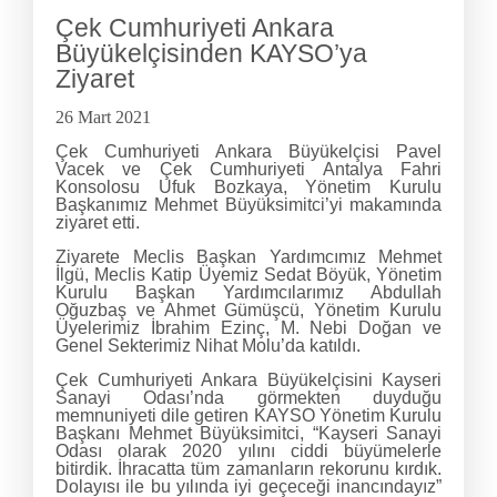
Çek Cumhuriyeti Ankara
Büyükelçisinden KAYSO’ya
Ziyaret
26 Mart 2021
Çek Cumhuriyeti Ankara Büyükelçisi Pavel
Vacek ve Çek Cumhuriyeti Antalya Fahri
Konsolosu Ufuk Bozkaya, Yönetim Kurulu
Başkanımız Mehmet Büyüksimitci’yi makamında
ziyaret etti.
Ziyarete Meclis Başkan Yardımcımız Mehmet
İlgü, Meclis Katip Üyemiz Sedat Böyük, Yönetim
Kurulu Başkan Yardımcılarımız Abdullah
Oğuzbaş ve Ahmet Gümüşcü, Yönetim Kurulu
Üyelerimiz İbrahim Ezinç, M. Nebi Doğan ve
Genel Sekterimiz Nihat Molu’da katıldı.
Çek Cumhuriyeti Ankara Büyükelçisini Kayseri
Sanayi Odası’nda görmekten duyduğu
memnuniyeti dile getiren KAYSO Yönetim Kurulu
Başkanı Mehmet Büyüksimitci, “Kayseri Sanayi
Odası olarak 2020 yılını ciddi büyümelerle
bitirdik. İhracatta tüm zamanların rekorunu kırdık.
Dolayısı ile bu yılında iyi geçeceği inancındayız”