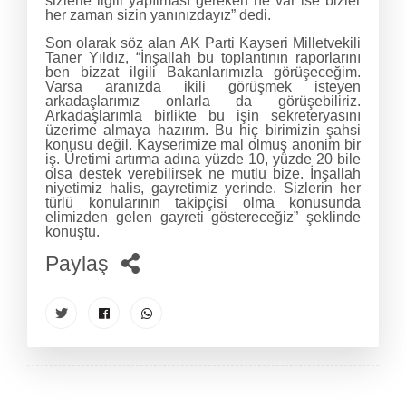
sizlerle ilgili yapılması gereken ne var ise bizler
her zaman sizin yanınızdayız” dedi.
Son olarak söz alan AK Parti Kayseri Milletvekili
Taner Yıldız, “İnşallah bu toplantının raporlarını
ben bizzat ilgili Bakanlarımızla görüşeceğim.
Varsa aranızda ikili görüşmek isteyen
arkadaşlarımız onlarla da görüşebiliriz.
Arkadaşlarımla birlikte bu işin sekreteryasını
üzerime almaya hazırım. Bu hiç birimizin şahsi
konusu değil. Kayserimize mal olmuş anonim bir
iş. Üretimi artırma adına yüzde 10, yüzde 20 bile
olsa destek verebilirsek ne mutlu bize. İnşallah
niyetimiz halis, gayretimiz yerinde. Sizlerin her
türlü konularının takipçisi olma konusunda
elimizden gelen gayreti göstereceğiz” şeklinde
konuştu.
Paylaş