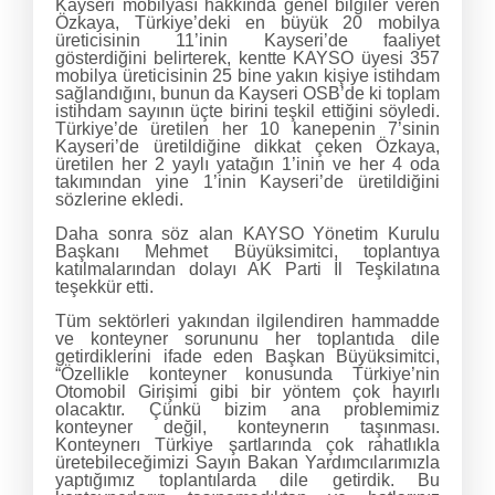
Kayseri mobilyası hakkında genel bilgiler veren
Özkaya, Türkiye’deki en büyük 20 mobilya
üreticisinin 11’inin Kayseri’de faaliyet
gösterdiğini belirterek, kentte KAYSO üyesi 357
mobilya üreticisinin 25 bine yakın kişiye istihdam
sağlandığını, bunun da Kayseri OSB’de ki toplam
istihdam sayının üçte birini teşkil ettiğini söyledi.
Türkiye’de üretilen her 10 kanepenin 7’sinin
Kayseri’de üretildiğine dikkat çeken Özkaya,
üretilen her 2 yaylı yatağın 1’inin ve her 4 oda
takımından yine 1’inin Kayseri’de üretildiğini
sözlerine ekledi.
Daha sonra söz alan KAYSO Yönetim Kurulu
Başkanı Mehmet Büyüksimitci, toplantıya
katılmalarından dolayı AK Parti İl Teşkilatına
teşekkür etti.
Tüm sektörleri yakından ilgilendiren hammadde
ve konteyner sorununu her toplantıda dile
getirdiklerini ifade eden Başkan Büyüksimitci,
“Özellikle konteyner konusunda Türkiye’nin
Otomobil Girişimi gibi bir yöntem çok hayırlı
olacaktır. Çünkü bizim ana problemimiz
konteyner değil, konteynerın taşınması.
Konteynerı Türkiye şartlarında çok rahatlıkla
üretebileceğimizi Sayın Bakan Yardımcılarımızla
yaptığımız toplantılarda dile getirdik. Bu