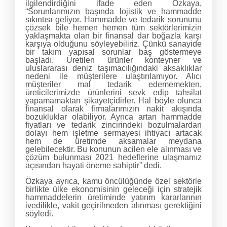
ilgilendirdiğini ifade eden Özkaya,
“Sorunlarımızın başında lojistik ve hammadde
sıkıntısı geliyor. Hammadde ve tedarik sorununu
çözsek bile hemen hemen tüm sektörlerimizin
yaklaşmakta olan bir finansal dar boğazla karşı
karşıya olduğunu söyleyebiliriz. Çünkü sanayide
bir takım yapısal sorunlar baş göstermeye
başladı. Üretilen ürünler konteyner ve
uluslararası deniz taşımacılığındaki aksaklıklar
nedeni ile müşterilere ulaştırılamıyor. Alıcı
müşteriler mal tedarik edememekten,
üreticilerimizde ürünlerini sevk edip tahsilat
yapamamaktan şikayetçidirler. Hal böyle olunca
finansal olarak firmalarımızın nakit akışında
bozukluklar olabiliyor. Ayrıca artan hammadde
fiyatları ve tedarik zincirindeki bozulmalardan
dolayı hem işletme sermayesi ihtiyacı artacak
hem de üretimde aksamalar meydana
gelebilecektir. Bu konunun acilen ele alınması ve
çözüm bulunması 2021 hedeflerine ulaşmamız
açısından hayati öneme sahiptir” dedi.
Özkaya ayrıca, kamu öncülüğünde özel sektörle
birlikte ülke ekonomisinin geleceği için stratejik
hammaddelerin üretiminde yatırım kararlarının
ivedilikle, vakit geçirilmeden alınması gerektiğini
söyledi.