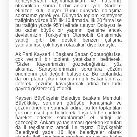
konteynerların taşınamadıktan ve hatlarınız
olmadıktan sonra hiçbir anlamı yok. Sadece
elinizde kutu oluyor. Bunu dünyada dolaşıma
sokmamız gerekiyor. Dünyada toplam konteyner
trafiğinin yüzde 85’i ilk 10 firmada. İlk 20 firma ise
bu trafiğin yüzde 95’ni elinde tutuyor. Dolayısı ile
bu kadar büyük bir yapının içerisine ancak
devletimizin Türkiye’nin Otomobili Girişiminde
yaptığı gibi bir destek benzeri çalışma
yapılabilirse çok hayırlı olacaktır” diye konuştu.
Ak Parti Kayseri İl Başkanı Şaban Çopuroğlu ise,
çok verimli bir toplantı yaptıklarını belirterek,
“Sizler Kayserimizin gözbebeğisiniz, yüz
akısınız. Sanayicilerimizin sorunlara çözüm
önerilerini çok değerli buluyoruz. Bu toplantıda
da ön plana çıkan konuları ilgili Bakanlarımıza
ileterek, çözüme kavuşturmak adına her türlü
gayreti göstereceğiz” dedi.
Kayseri Büyükşehir Belediye Başkanı Memduh
Büyükkılıç, sorunları görüşüp, konuşmak ve
çözüm önerileri sunmak adına bu tür toplantıları
çok önemsediğini belirterek, “İnşallah hep birlikte
hareket ederek sorunlarımızı el birliği ile
çözeceğiz. Ankara’ya taşınması gereken konuları
da il teşkilatımız aracılı ile taşırız. Büyükşehir
Belediyesi yada 16 ilçe belediyeler olarak