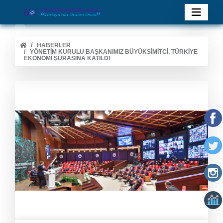
HABERLER
YÖNETIM KURULU BAŞKANIMIZ BÜYÜKSIMITCI, TÜRKIYE
EKONOMI ŞURASINA KATILDI