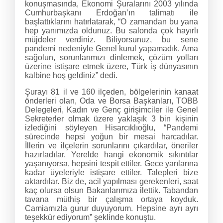
konuşmasında, Ekonomi Şuralarını 2003 yılında
Cumhurbaşkanı Erdoğan’ın talimatı ile
başlattıklarını hatırlatarak, “O zamandan bu yana
hep yanımızda oldunuz. Bu salonda çok hayırlı
müjdeler verdiniz. Biliyorsunuz, bu sene
pandemi nedeniyle Genel kurul yapamadık. Ama
sağolun, sorunlarımızı dinlemek, çözüm yolları
üzerine istişare etmek üzere, Türk iş dünyasının
kalbine hoş geldiniz” dedi.
Şurayı 81 il ve 160 ilçeden, bölgelerinin kanaat
önderleri olan, Oda ve Borsa Başkanları, TOBB
Delegeleri, Kadın ve Genç girişimciler ile Genel
Sekreterler olmak üzere yaklaşık 3 bin kişinin
izlediğini söyleyen Hisarcıklıoğlu, “Pandemi
sürecinde hepsi yoğun bir mesai harcadılar.
İllerin ve ilçelerin sorunlarını çıkardılar, öneriler
hazırladılar. Yerelde hangi ekonomik sıkıntılar
yaşanıyorsa, hepsini tespit ettiler. Gece yarılarına
kadar üyeleriyle istişare ettiler. Talepleri bize
aktardılar. Biz de, acil yapılması gerekenleri, saat
kaç olursa olsun Bakanlarımıza ilettik. Tabandan
tavana müthiş bir çalışma ortaya koyduk.
Camiamızla gurur duyuyorum. Hepsine ayrı ayrı
teşekkür ediyorum” şeklinde konuştu.