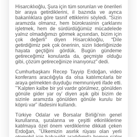
Hisarcıklıoğlu, Şura için tüm sorunları ve önerileri
bir araya getirdiklerini, il bazında ve ayrıca
bakanlıklara göre tasnif ettiklerini söyledi. “Sizin
aramızda olmanız, hem bürokrasinin çarklarını
işletmek, hem de sürdürdüğümüz mücadelede
yalnız olmadığımızı görmek açısından, bizim için
çok değerli” diyen Hisarcıklıoğlu, “Dile
getirdiğimiz pek çok önerinin, sizin liderliğinizde
hayata geçtiğini gördük. Bugün gündeme
getireceğimiz konularda da, geçmişte olduğu
gibi, çözüm getireceğinize inanıyoruz” dedi.
Cumhurbaşkanı Recep Tayyip Erdoğan, video
konferans aracılığıyla da olsa katılımcılarla bir
araya gelmekten duyduğu memnuniyeti ifade etti.
"'Kalpten kalbe bir yol vardır görülmez, gönülden
gönüle gider yar oy' diyen aşık gibi bizim de
sizinle aramızda gönülden gönüle kurulu bir
köprü var" ifadesini kullandı.
Türkiye Odalar ve Borsalar Birliği'nin genel
kurullarına, şuralarına ve çeşitli etkinliklerine
katılmaya özel önem verdiklerine dikkati çeken
Erdoğan, "Ülkemizin asırlık rüyası olan yerli
otomobil için babayiğit aradığımda hemen sizler