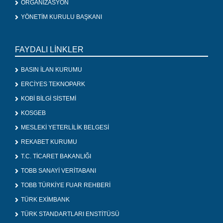
ORGANİZASYON
YÖNETİM KURULU BAŞKANI
FAYDALI LİNKLER
BASIN İLAN KURUMU
ERCİYES TEKNOPARK
KOBİ BİLGİ SİSTEMİ
KOSGEB
MESLEKİ YETERLİLİK BELGESİ
REKABET KURUMU
T.C. TİCARET BAKANLIĞI
TOBB SANAYİ VERİTABANI
TOBB TÜRKİYE FUAR REHBERİ
TÜRK EXİMBANK
TÜRK STANDARTLARI ENSTİTÜSÜ