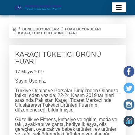
GENEL DUYURULAR
FUAR DUYURULARI
KARAÇİ TÜKETİCİ ÜRÜNÜ FUARI
KARAÇİ TÜKETİCİ ÜRÜNÜ
FUARI
17 Mayıs 2019
Sayın Üyemiz,
Türkiye Odalar ve Borsalar Birliği’nden Odamıza
intikal eden yazıda; 22-24 Kasım 2019 tarihleri
arasında Pakistan Karaçi Ticaret Merkezi'nde
Uluslararası Tüketici Ürünleri Fuarı'nın
düzenleneceği bildirilmiştir.
Güzellik ve Fitness, kırtasiye ve eğitim, moda ve
takı, ayakkabı ve çanta, hediyelik eşya, ofis
gereçleri, oyuncak ve bebek ürünleri, ev ürünleri
ve kağıt sektörlerindeki ürünlerin yer alacağı