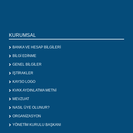
KURUMSAL
BANKA VE HESAP BİLGİLERİ
BİLGİ EDİNME
GENEL BİLGİLER
İŞTİRAKLER
KAYSO LOGO
KVKK AYDINLATMA METNİ
MEVZUAT
NASIL ÜYE OLUNUR?
ORGANİZASYON
YÖNETİM KURULU BAŞKANI