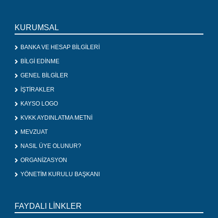
KURUMSAL
BANKA VE HESAP BİLGİLERİ
BİLGİ EDİNME
GENEL BİLGİLER
İŞTİRAKLER
KAYSO LOGO
KVKK AYDINLATMA METNİ
MEVZUAT
NASIL ÜYE OLUNUR?
ORGANİZASYON
YÖNETİM KURULU BAŞKANI
FAYDALI LİNKLER