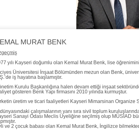
EMAL MURAT BENK
zgeçmiş
77 yılı Kayseri doğumlu olan Kemal Murat Benk, lise öğrenimin
ciyes Üniversitesi İnşaat Bölümünden mezun olan Benk, üniversi
Ş.’de iş hayatına başlamıştır.
netim Kurulu Başkanlığına halen devam ettiği inşaat sektöründ
aliyet gösteren Benk Yapı firmasını 2010 yılında kurmuştur.
rketin üretim ve ticari faaliyetleri Kayseri Mimarsinan Organiz
 dünyasındaki çalışmalarının yanı sıra sivil toplum kuruluşlarında
yseri Sanayi Odası Meclis Üyeliğine seçilmiş olup MÜSİAD bü
pmıştır.
li ve 2 çocuk babası olan Kemal Murat Benk, İngilizce bilmekted