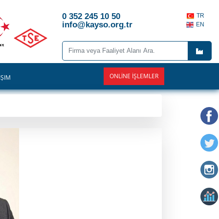
0 352 245 10 50
TR
info@kayso.org.tr
EN
ONLINE İŞLEMLER
İŞİM