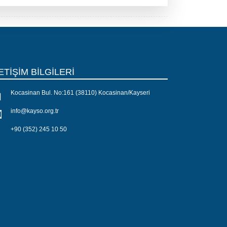
ETİŞİM BİLGİLERİ
Kocasinan Bul. No:161 (38110) Kocasinan/Kayseri
info@kayso.org.tr
+90 (352) 245 10 50