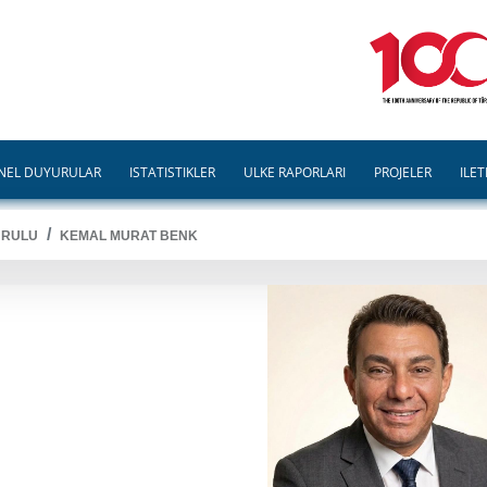
NEL DUYURULAR
İSTATİSTİKLER
ÜLKE RAPORLARI
PROJELER
İLET
URULU
KEMAL MURAT BENK