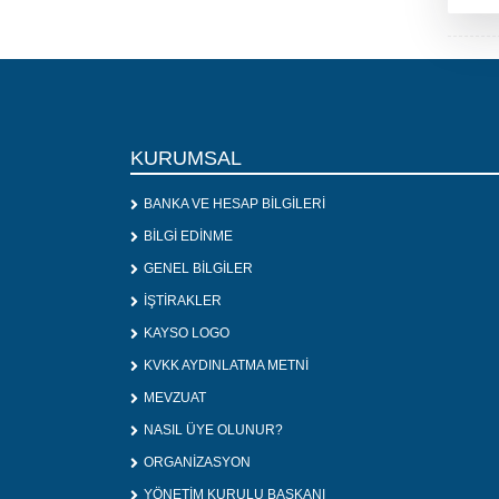
KURUMSAL
BANKA VE HESAP BİLGİLERİ
BİLGİ EDİNME
GENEL BİLGİLER
İŞTİRAKLER
KAYSO LOGO
KVKK AYDINLATMA METNİ
MEVZUAT
NASIL ÜYE OLUNUR?
ORGANİZASYON
YÖNETİM KURULU BAŞKANI