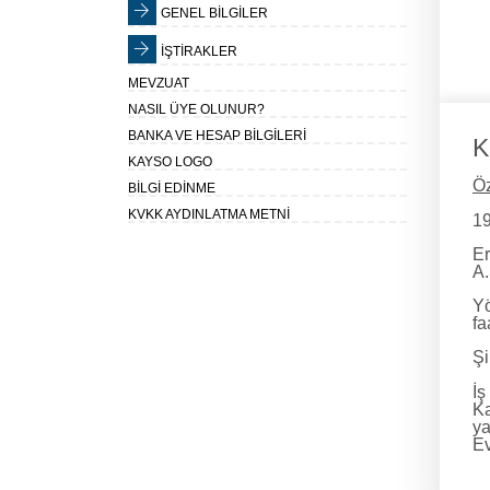
GENEL BİLGİLER
İŞTİRAKLER
MEVZUAT
NASIL ÜYE OLUNUR?
BANKA VE HESAP BİLGİLERİ
K
KAYSO LOGO
Ö
BİLGİ EDİNME
KVKK AYDINLATMA METNİ
19
Er
A.
Yö
fa
Şi
İş
Ka
ya
Ev