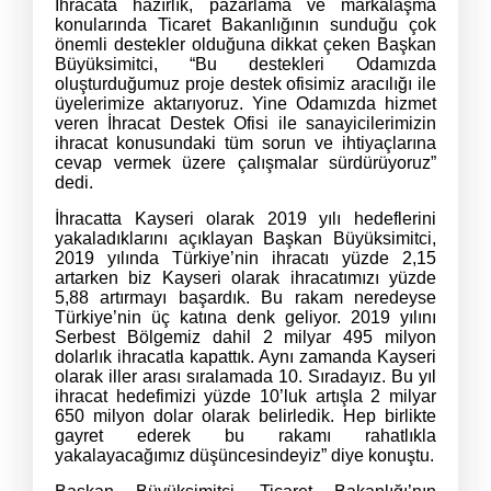
İhracata hazırlık, pazarlama ve markalaşma
konularında Ticaret Bakanlığının sunduğu çok
önemli destekler olduğuna dikkat çeken Başkan
Büyüksimitci, “Bu destekleri Odamızda
oluşturduğumuz proje destek ofisimiz aracılığı ile
üyelerimize aktarıyoruz. Yine Odamızda hizmet
veren İhracat Destek Ofisi ile sanayicilerimizin
ihracat konusundaki tüm sorun ve ihtiyaçlarına
cevap vermek üzere çalışmalar sürdürüyoruz”
dedi.
İhracatta Kayseri olarak 2019 yılı hedeflerini
yakaladıklarını açıklayan Başkan Büyüksimitci,
2019 yılında Türkiye’nin ihracatı yüzde 2,15
artarken biz Kayseri olarak ihracatımızı yüzde
5,88 artırmayı başardık. Bu rakam neredeyse
Türkiye’nin üç katına denk geliyor. 2019 yılını
Serbest Bölgemiz dahil 2 milyar 495 milyon
dolarlık ihracatla kapattık. Aynı zamanda Kayseri
olarak iller arası sıralamada 10. Sıradayız. Bu yıl
ihracat hedefimizi yüzde 10’luk artışla 2 milyar
650 milyon dolar olarak belirledik. Hep birlikte
gayret ederek bu rakamı rahatlıkla
yakalayacağımız düşüncesindeyiz” diye konuştu.