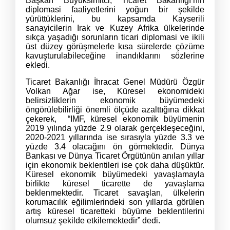
Başkan Büyüksimitci, Ticaret Bakanlığı’nın
diplomasi faaliyetlerini yoğun bir şekilde
yürüttüklerini, bu kapsamda Kayserili
sanayicilerin Irak ve Kuzey Afrika ülkelerinde
sıkça yaşadığı sorunların ticari diplomasi ve ikili
üst düzey görüşmelerle kısa sürelerde çözüme
kavuşturulabileceğine inandıklarını sözlerine
ekledi.
Ticaret Bakanlığı İhracat Genel Müdürü Özgür
Volkan Ağar ise, Küresel ekonomideki
belirsizliklerin ekonomik büyümedeki
öngörülebilirliği önemli ölçüde azalttığına dikkat
çekerek, “IMF, küresel ekonomik büyümenin
2019 yılında yüzde 2.9 olarak gerçekleşeceğini,
2020-2021 yıllarında ise sırasıyla yüzde 3.3 ve
yüzde 3.4 olacağını ön görmektedir. Dünya
Bankası ve Dünya Ticaret Örgütünün anılan yıllar
için ekonomik beklentileri ise çok daha düşüktür.
Küresel ekonomik büyümedeki yavaşlamayla
birlikte küresel ticarette de yavaşlama
beklenmektedir. Ticaret savaşları, ülkelerin
korumacılık eğilimlerindeki son yıllarda görülen
artış küresel ticaretteki büyüme beklentilerini
olumsuz şekilde etkilemektedir” dedi.