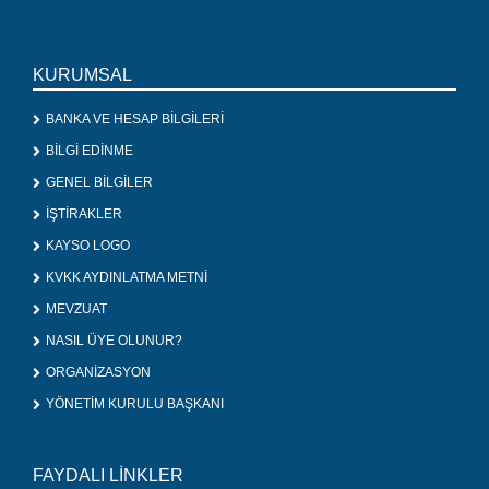
KURUMSAL
BANKA VE HESAP BİLGİLERİ
BİLGİ EDİNME
GENEL BİLGİLER
İŞTİRAKLER
KAYSO LOGO
KVKK AYDINLATMA METNİ
MEVZUAT
NASIL ÜYE OLUNUR?
ORGANİZASYON
YÖNETİM KURULU BAŞKANI
FAYDALI LİNKLER