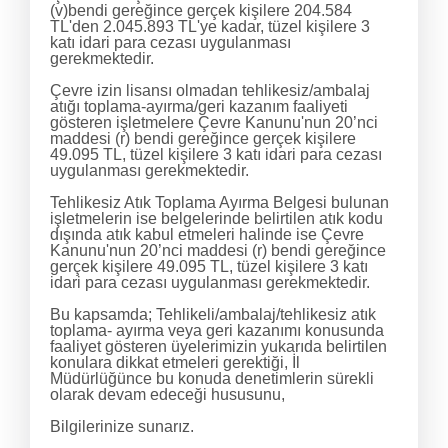
(v)bendi gereğince gerçek kişilere 204.584
TL'den 2.045.893 TL'ye kadar, tüzel kişilere 3
katı idari para cezası uygulanması
gerekmektedir.
Çevre izin lisansı olmadan tehlikesiz/ambalaj
atığı toplama-ayırma/geri kazanım faaliyeti
gösteren işletmelere Çevre Kanunu'nun 20’nci
maddesi (r) bendi gereğince gerçek kişilere
49.095 TL, tüzel kişilere 3 katı idari para cezası
uygulanması gerekmektedir.
Tehlikesiz Atık Toplama Ayırma Belgesi bulunan
işletmelerin ise belgelerinde belirtilen atık kodu
dışında atık kabul etmeleri halinde ise Çevre
Kanunu'nun 20’nci maddesi (r) bendi gereğince
gerçek kişilere 49.095 TL, tüzel kişilere 3 katı
idari para cezası uygulanması gerekmektedir.
Bu kapsamda; Tehlikeli/ambalaj/tehlikesiz atık
toplama- ayırma veya geri kazanımı konusunda
faaliyet gösteren üyelerimizin yukarıda belirtilen
konulara dikkat etmeleri gerektiği, İl
Müdürlüğünce bu konuda denetimlerin sürekli
olarak devam edeceği hususunu,
Bilgilerinize sunarız.