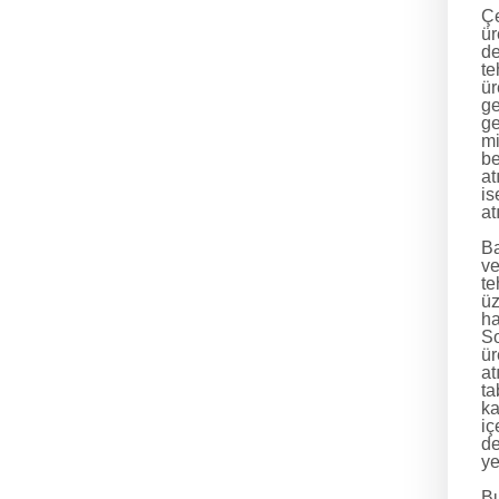
Çe
ür
de
te
ür
ge
ge
mi
be
at
is
at
Ba
ve
te
üz
ha
So
ür
at
ta
ka
iç
de
ye
Bu