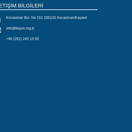
ETİŞİM BİLGİLERİ
Kocasinan Bul. No:161 (38110) Kocasinan/Kayseri
info@kayso.org.tr
+90 (352) 245 10 50