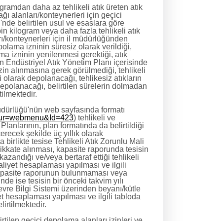
gramdan daha az tehlikeli atık üreten atık
ağı alanları/konteynerleri için geçici
de belirtilen usul ve esaslara göre
in kilogram veya daha fazla tehlikeli atık
ları/konteynerleri için il müdürlüğünden
olama izninin süresiz olarak verildiği,
a izninin yenilenmesi gerektiği, atık
in Endüstriyel Atık Yönetim Planı içerisinde
 izin alınmasına gerek görülmediği, tehlikeli
 olarak depolanacağı, tehlikesiz atıkların
depolanacağı, belirtilen sürelerin dolmadan
tilmektedir.
dürlüğü'nün web sayfasında formatı
&Tur=webmenu&Id=423
) tehlikeli ve
 Planlarının, plan formatında da belirtildiği
içerecek şekilde üç yıllık olarak
birlikte tesise Tehlikeli Atık Zorunlu Mali
 dikkate alınması, kapasite raporunda tesisin
 kazandığı ve/veya bertaraf ettiği tehlikeli
maliyet hesaplaması yapılması ve ilgili
, kapasite raporunun bulunmaması veya
nde ise tesisin bir önceki takvim yılı
vre Bilgi Sistemi üzerinden beyanı/kütle
yet hesaplaması yapılması ve ilgili tabloda
lirtilmektedir.
irtilen geçici depolama alanları izinleri ve