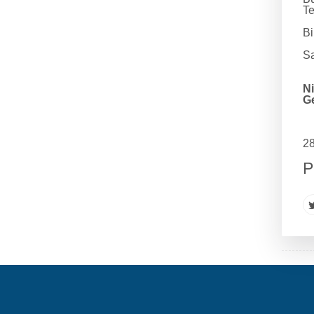
Te
Bi
Sa
N
Ge
28
P