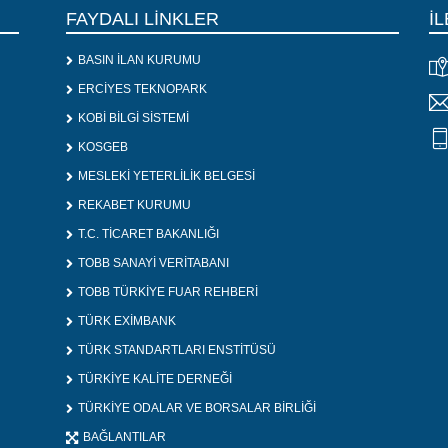
FAYDALI LİNKLER
İL
BASIN İLAN KURUMU
ERCİYES TEKNOPARK
KOBİ BİLGİ SİSTEMİ
KOSGEB
MESLEKİ YETERLİLİK BELGESİ
REKABET KURUMU
T.C. TİCARET BAKANLIĞI
TOBB SANAYİ VERİTABANI
TOBB TÜRKİYE FUAR REHBERİ
TÜRK EXİMBANK
TÜRK STANDARTLARI ENSTİTÜSÜ
TÜRKİYE KALİTE DERNEĞİ
TÜRKİYE ODALAR VE BORSALAR BİRLİĞİ
BAĞLANTILAR