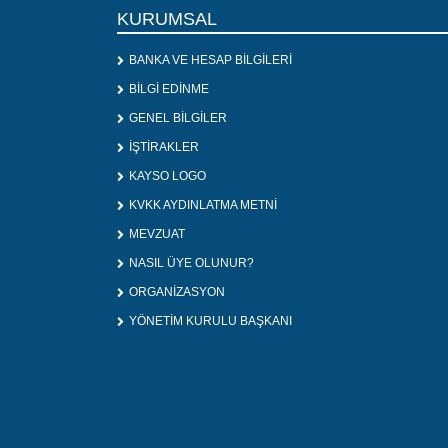
KURUMSAL
BANKA VE HESAP BİLGİLERİ
BİLGİ EDİNME
GENEL BİLGİLER
İŞTİRAKLER
KAYSO LOGO
KVKK AYDINLATMA METNİ
MEVZUAT
NASIL ÜYE OLUNUR?
ORGANİZASYON
YÖNETİM KURULU BAŞKANI