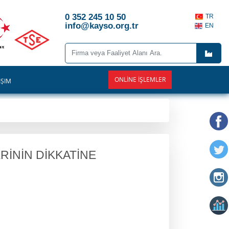
0 352 245 10 50
TR
info@kayso.org.tr
EN
ONLINE İŞLEMLER
İŞİM
ERİNİN DİKKATİNE