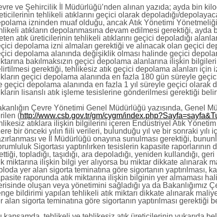
vre ve Şehircilik İl Müdürlüğü’nden alınan yazıda; ayda bin kilo
eticilerinin tehlikeli atıklarını geçici olarak depoladığı/depolayac
polama izninden muaf olduğu, ancak Atık Yönetimi Yönetmeliği'n
hlikeli atıkların depolanmasına devam edilmesi gerektiği, ayda b
eten atık üreticilerinin tehlikeli atıklarını geçici depoladığı alan
çici depolama izni almaları gerektiği ve alınacak olan geçici dep
çici depolama alanında değişiklik olması halinde geçici depolam
ktarına bakılmaksızın geçici depolama alanlarına ilişkin bilgiler
lirtilmesi gerektiği, tehlikesiz atık geçici depolama alanları için
ıkların geçici depolama alanında en fazla 180 gün süreyle geçici
e geçici depolama alanında en fazla 1 yıl süreyle geçici olarak 
ıkların lisanslı atık işleme tesislerine gönderilmesi gerektiği belir
kanlığın Çevre Yönetimi Genel Müdürlüğü yazısında, Genel Mü
rilen (
http://www.csb.gov.tr/gm/cygm/index.php?Sayfa=sayfa
hlikesiz atıklara ilişkin bilgilerini içeren Endüstriyel Atık Yönetim
ere bir önceki yılın fiili verileri, bulunduğu yıl ve bir sonraki yılı 
zırlanması ve İl Müdürlüğü onayına sunulması gerektiği, bununla 
rumluluk Sigortası yaptırılırken tesislerin kapasite raporlarının
ettiği, topladığı, taşıdığı, ara depoladığı, yeniden kullandığı, geri
ık miktarına ilişkin bilgi yer alıyorsa bu miktar dikkate alınarak 
bloda yer alan sigorta teminatına göre sigortanın yaptırılması
pasite raporunda atık miktarına ilişkin bilginin yer almaması hali
erisinde oluşan veya yönetimini sağladığı ya da Bakanlığımız Çe
nge bildirimi yapılan tehlikeli atık miktarı dikkate alınarak mali
r alan sigorta teminatına göre sigortanın yaptırılması gerektiği be
 kapsamda, tehlikeli ve tehlikesiz atık üreticilerinin yukarıda bel