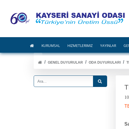
KURUMSAL
HİZMETLERİMİZ
YAYINLAR
GE
GENEL DUYURULAR
ODA DUYURULARI
T
T
10
T
S