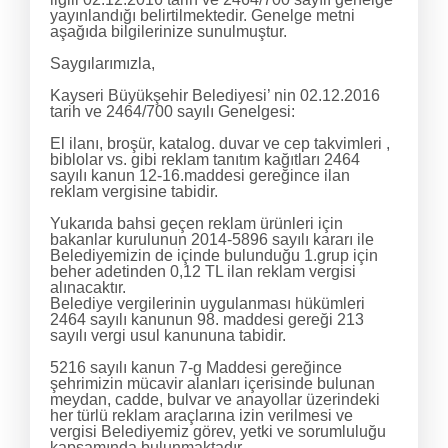
yayınlandığı belirtilmektedir. Genelge metni
aşağıda bilgilerinize sunulmuştur.
Saygılarımızla,
Kayseri Büyükşehir Belediyesi’ nin 02.12.2016
tarih ve 2464/700 sayılı Genelgesi:
El ilanı, broşür, katalog. duvar ve cep takvimleri ,
biblolar vs. gibi reklam tanıtım kağıtları 2464
sayılı kanun 12-16.maddesi gereğince ilan
reklam vergisine tabidir.
Yukarıda bahsi geçen reklam ürünleri için
bakanlar kurulunun 2014-5896 sayılı kararı ile
Belediyemizin de içinde bulunduğu 1.grup için
beher adetinden 0,12 TL ilan reklam vergisi
alınacaktır.
Belediye vergilerinin uygulanması hükümleri
2464 sayılı kanunun 98. maddesi gereği 213
sayılı vergi usul kanununa tabidir.
5216 sayılı kanun 7-g Maddesi gereğince
şehrimizin mücavir alanları içerisinde bulunan
meydan, cadde, bulvar ve anayollar üzerindeki
her türlü reklam araçlarına izin verilmesi ve
vergisi Belediyemiz görev, yetki ve sorumluluğu
kapsamında bulunmaktadır.