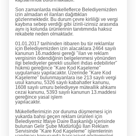
Son zamanlarda mükelleflerce Belediyemizden
izin almadan el ilanları dağıttıkları
gözlenmektedir. Bu durum çevre kirliliği ve vergi
kaybına sebep verdiği gibi izinli-izinsiz arasında
aynı iş kolunda ürünlerinin tanıtımında haksız
rekabete neden olmaktadır.
01.01.2017 tarihinden itibaren bu tür reklamlar
için Belediyemizden izin alacaklara 2464 sayılı
kanunun 16.maddesi gereği "ilan ve reklam
vergisinin ödendiğinin belgelenmesi yönünden
ilgi belediyeler gerekli usulleri ihdas edebilirler"
hükmü gereğince "Kare Kod Kaşeleme"
uygulaması yapılacaktır. Üzerinde "Kare Kod
Kaşeleme" bulunmayanlara ise 213 sayılı vergi
usul kanunu, 5326 sayılı kabahatler kanunu,
1608 sayılı umuru belediyeye müteallik ahkamı
cezai kanunu, 5393 sayılı kanunun 13.maddesi
gereğince yasal işlem
yapılacaktır.
Mükelleflerimizin zor duruma düşmemesi için
yukarda bahsi geçen reklam ürünleri için
Belediyemiz İtfaiye Daire Başkanlığı içerisinde
bulunan Gelir Şube Müdürlüğü İlan Reklam
Servisinde "Kare Kod Kaşeleme" işlemlerinin
yapılması konusunda hassasiyet göstermeleri