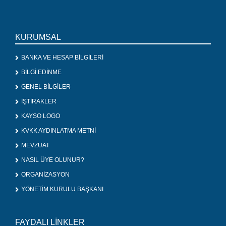
KURUMSAL
BANKA VE HESAP BİLGİLERİ
BİLGİ EDİNME
GENEL BİLGİLER
İŞTİRAKLER
KAYSO LOGO
KVKK AYDINLATMA METNİ
MEVZUAT
NASIL ÜYE OLUNUR?
ORGANİZASYON
YÖNETİM KURULU BAŞKANI
FAYDALI LİNKLER