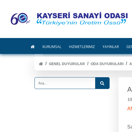
KURUMSAL
HİZMETLERİMİZ
YAYINLAR
GE
GENEL DUYURULAR
ODA DUYURULARI
A
A
10
A
Sa