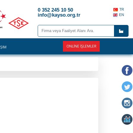
0 352 245 10 50
TR
info@kayso.org.tr
EN
ONLINE İŞLEMLER
İŞİM