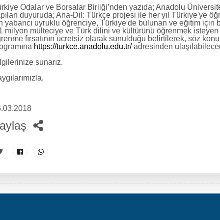
rkiye Odalar ve Borsalar Birliği’nden yazıda; Anadolu Üniversit
pılan duyuruda; Ana-Dil: Türkçe projesi ile her yıl Türkiye'ye 
n yabancı uyruklu öğrenciye, Türkiye'de bulunan ve eğitim içi
1 milyon mülteciye ve Türk dilini ve kültürünü öğrenmek isteye
renme fırsatının ücretsiz olarak sunulduğu belirtilerek, söz kon
rogramına
https://turkce.anadolu.edu.tr/
adresinden ulaşılabilec
lgilerinize sunarız.
ygılarımızla,
.03.2018
aylaş