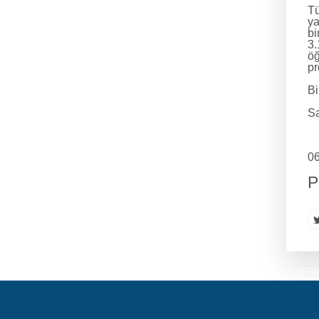
Tü
ya
bi
3.
öğ
p
Bi
Sa
06
P