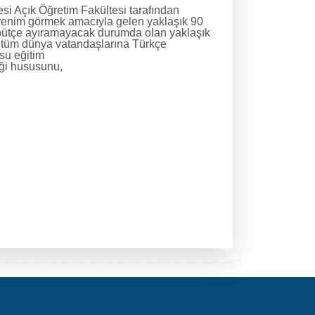
esi Açık Öğretim Fakültesi tarafından
öğrenim görmek amacıyla gelen yaklaşık 90
n bütçe ayıramayacak durumda olan yaklaşık
n tüm dünya vatandaşlarına Türkçe
usu eğitim
eği hususunu,