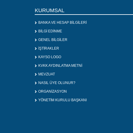
KURUMSAL
BANKA VE HESAP BİLGİLERİ
BİLGİ EDİNME
GENEL BİLGİLER
İŞTİRAKLER
KAYSO LOGO
KVKK AYDINLATMA METNİ
MEVZUAT
NASIL ÜYE OLUNUR?
ORGANİZASYON
YÖNETİM KURULU BAŞKANI