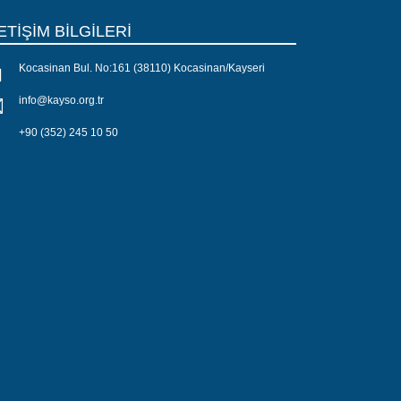
ETİŞİM BİLGİLERİ
Kocasinan Bul. No:161 (38110) Kocasinan/Kayseri
info@kayso.org.tr
+90 (352) 245 10 50